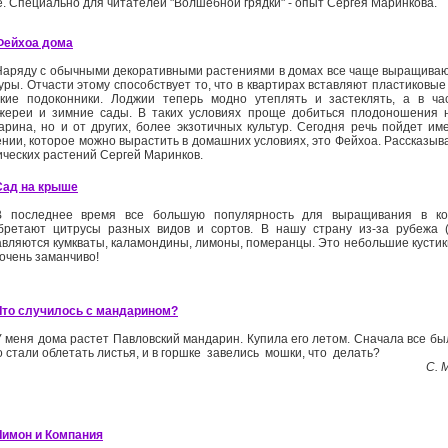
е. Специально для читателей "Волшебной грядки" - опыт Сергея Маринкова.
Фейхоа дома
Наряду с обычными декоративными растениями в домах все чаще выращива
уры. Отчасти этому способствует то, что в квартирах вставляют пластиковые 
кие подоконники. Лоджии теперь модно утеплять и застеклять, а в ча
жереи и зимние сады. В таких условиях проще добиться плодоношения 
арина, но и от других, более экзотичных культур. Сегодня речь пойдет и
ении, которое можно вырастить в домашних условиях, ­это Фейхоа. Рассказыв
ических растений Сергей Маринков.
Сад на крыше
В последнее время все большую популярность для выращивания в ко
бретают цитрусы разных видов и сортов. В нашу страну из-­за рубежа 
авляются кумкваты, каламондины, лимоны, померанцы. Это небольшие кустики
очень заманчиво!
Что случилось с мандарином?
У меня дома растет Павловский мандарин. Купила его летом. Сначала все бы
о стали облетать листья, и в горшке завелись мошки, что делать?
С. 
Лимон и Компания