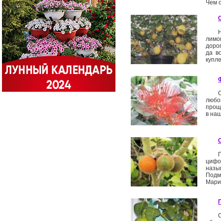
Чем 
лимо
доро
да в
купле
любо
прощ
в наш
цифо
назыв
Подм
Мари