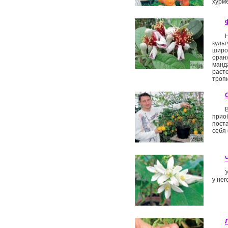
хурм
культ
широ
оран
манд
раст
троп
прио
пост
себя 
у нег