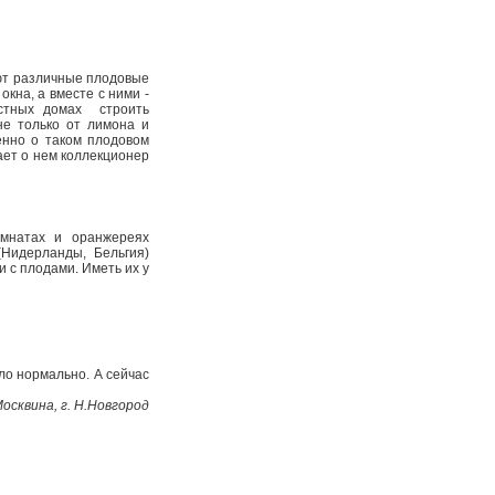
ют различные плодовые
окна, а вместе с ними ­
стных домах ­ строить
не только от лимона и
менно о таком плодовом
ает о нем коллекционер
мнатах и оранжереях
(Нидерланды, Бельгия)
 с плодами. Иметь их у
ло нормально. А сейчас
Москвина, г. Н.Новгород