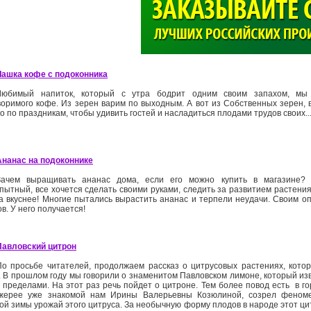
>
Чашка кофе с подоконника
Любимый напиток, который с утра бодрит одним своим запахом, мы 
воримого кофе. Из зерен варим по выходным. А вот из Собственных зерен, 
о по праздникам, чтобы удивить гостей и насладиться плодами трудов своих..
Ананас на подоконнике
Зачем выращивать ананас дома, если его можно купить в магазине?
ытный, все хочется сделать своими руками, следить за развитием растения..
да вкуснее! Многие пытались вырастить ананас и терпели неудачи. Своим 
в. У него получается!
Павловский цитрон
По просьбе читателей, продолжаем рассказ о цитрусовых растениях, кот
. В прошлом году мы говорили о знаменитом Павловском лимоне, который изв
 пределами. На этот раз речь пойдет о цитроне. Тем более повод есть ­ в г
жерее уже знакомой нам Ирины Валерьевны Козюлиной, созрел феном
кой зимы урожай этого цитруса. За необычную форму плодов в народе этот ц