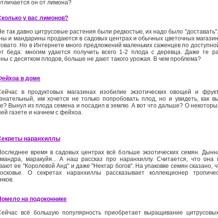
отличается он от лимона?
Сколько у вас лимонов?
Не так давно цитрусовые растения были редкостью, их надо было "доставать
ны и мандарины продаются в садовых центрах и обычных цветочных магазина
говато. Но в Интернете много предложений маленьких саженцев по доступной
от беда: многим удается получить всего 1-2 плода с деревца. Даже те р
ны с десятком плодов, больше не дают такого урожая. В чем проблема?
Фейхоа в доме
Сейчас в продуктовых магазинах изобилие экзотических овощей и фрукт
знательный, им хочется не только попробовать плод, но и увидеть, как в
е? Вынул из плода семена и посадил в землю. А вот что дальше? О некоторы
ей газете и начнем с фейхоа.
Секреты наранхиллы
Последнее время в садовых центрах всё больше экзотических семян. Дынна
мандра, маракуйя... А наш рассказ про наранхиллу. Считается, что она н
ают ее "Королевой Анд" и даже "Нектар богов". На упаковке семян сказано, 
осковье. О секретах наранхиллы рассказывает коллекционер тропиче
нков.
Помело на подоконнике
Сейчас всё большую популярность приобретает выращивание цитрусовых