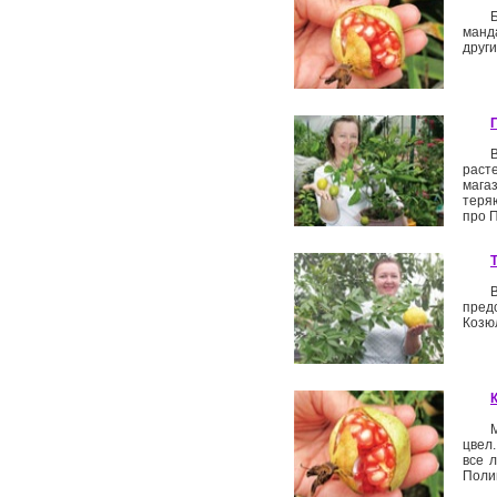
манд
друг
расте
мага
теря
про 
пред
Козю
цвел
все л
Поли