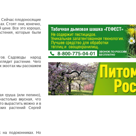
". Сейчас плодоносящие
х. Стоят они, конечно,
 цене. Все это хорошо,
астения, которые были
ов. Садоводы ­ народ
ыглядит растение. Чего
х экзотах мы расскажем
я груша (или пепино),
астолько вкусная, что
что вырастить можно и в
ских растений Сергей
 на подоконниках. Но