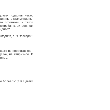
друзья подарили некую
дарины, и каламондины.
то огромный, и такой
отреблять цитрон, как
ое диво?
марина, г. Н.Новгород
 даже не представляют,
у же, не капризное. В
на...
е более 1-1,2 м. Цветки