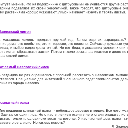
Бытует мнение, что на подоконнике с цитрусовыми не уживаются другие рас
арины подавляют их своей энергетикой. Также говорят, что цитрусовые оче
ими растениями хорошо ухаживают, лимон начинает чахнуть и терять листья.
Павловский лимон
В магазинах лимоны продают круглый год. Зачем еще их выращивать? 
ние дома ­ это необычно, это интересно, это полезно. Сейчас цитрусовые ку
зинах, и выбор видов достаточный. Но вот беда, в домашних условиях они 
ют листья, сбрасывают завязи. Потом тяжело восстанавливаются и долго не
Павловский лимон.
Тот самый Павловский лимон
В редакцию не раз обращались с просьбой рассказать о Павловском лимоне
ставился. Специально для читателей "Волшебного сада" своим опытом дел
лина из города Павлово.
Комнатный гранат
Мне подарили комнатный гранат - небольшое деревце в горшке. Все лето кус
. Завязался один плод. Но с наступлением осени у него стали опадать лист
истья, только плод одиноко весит на веточке. У нас частный дом, гранат ст
ваем его регулярно. Но как ему помочь?
Р. Златова