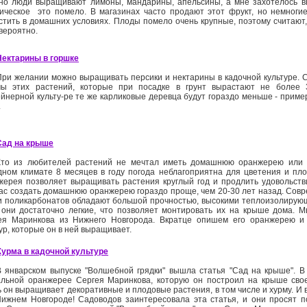
но люди выращивают лимоны, мандарины, апельсины, а мне захотелось в
тическое ­ это помело. В магазинах часто продают этот фрукт, но немноги
стить в домашних условиях. Плоды помело очень крупные, поэтому считают,
вероятно.
Нектарины в горшке
При желании можно выращивать персики и нектарины в кадочной культуре. 
ы этих растений, которые при посадке в грунт вырастают не более 
ейнерной культу-ре те же карликовые деревца будут гораздо меньше - приме
.
Сад на крыше
Кто из любителей растений не мечтал иметь домашнюю оранжерею или
дном климате 8 месяцев в году погода неблагоприятна для цветения и п
жерея позволяет выращивать растения круглый год и продлить удовольств
ас создать домашнюю оранжерею гораздо проще, чем 20-30 лет назад. Сов
и поликарбонатов обладают большой прочностью, высокими теплоизолирующ
 они достаточно легкие, что позволяет монтировать их на крыше дома. М
ея Маринкова из Нижнего Новгорода. Вкратце опишем его оранжерею и 
ур, которые он в ней выращивает.
Хурма в кадочной культуре
В январском выпуске "Волшебной грядки" вышла статья "Сад на крыше". В
альной оранжерее Сергея Маринкова, которую он построил на крыше свое
 он выращивает декоративные и плодовые растения, в том числе и хурму. И вс
Нижнем Новгороде! Садоводов заинтересовала эта статья, и они просят п