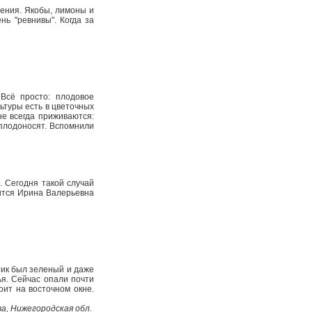
тения. Якобы, лимоны и
нь "ревнивы". Когда за
Всё просто: плодовое
льтуры есть в цветочных
не всегда приживаются:
 плодоносят. Вспомнили
. Сегодня такой случай
ится Ирина Валерьевна
тик был зеленый и даже
ья. Сейчас опали почти
оит на восточном окне.
, Нижегородская обл.