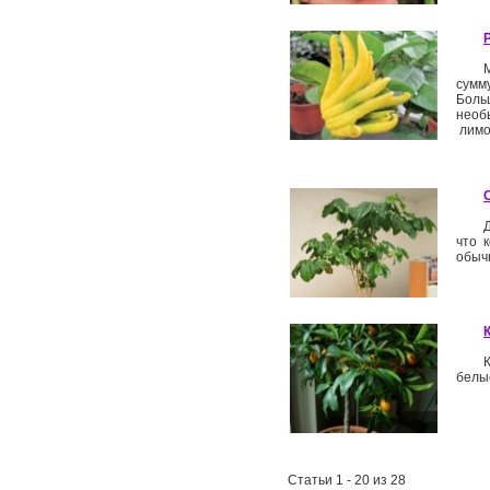
сумм
Боль
необ
лимо
что 
обыч
белые
Статьи 1 - 20 из 28