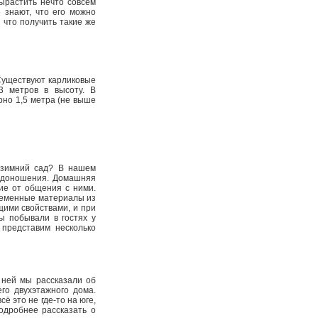
ырастить нечто совсем
е знают, что его можно
 что получить такие же
Существуют карликовые
3 метров в высоту. В
рно 1,5 метра (не выше
 зимний сад? В нашем
лодоношения. Домашняя
ие от общения с ними.
ременные материалы из
ими свойствами, и при
ы побывали в гостях у
представим несколько
 ней мы рассказали об
го двухэтажного дома.
ё это не где-то на юге,
одробнее рассказать о