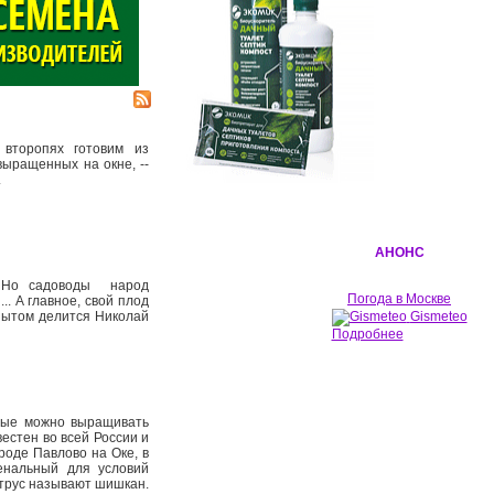
второпях готовим из
выращенных на окне, -­
.
АНОНС
 Но садоводы ­ народ
Погода в Москве
. А главное, свой плод
опытом делится Николай
Gismeteo
Подробнее
орые можно выращивать
естен во всей России и
ороде Павлово на Оке, в
енальный для условий
итрус называют шишкан.