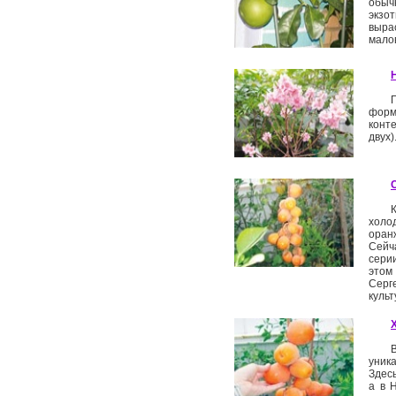
обыч
экзо
выра
мало
форм
конт
двух)
холо
оран
Сейч
сери
этом
Серг
культ
уник
Здесь
а в 