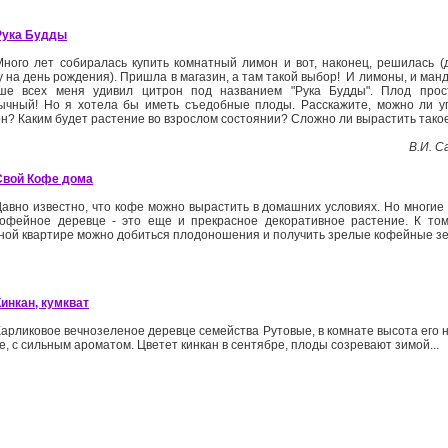
Рука Будды
Много лет собиралась купить комнатный лимон и вот, наконец, решилась (
у на день рождения). Пришла в магазин, а там такой выбор! И лимоны, и ман
ше всех меня удивил цитрон под названием "Рука Будды". Плод прос
ычный! Но я хотела бы иметь съедобные плоды. Расскажите, можно ли уп
н? Каким будет растение во взрослом состоянии? Сложно ли вырастить так
В.И. Са
Свой Кофе дома
Давно известно, что кофе можно вырастить в домашних условиях. Но многие
кофейное деревце - это еще и прекрасное декоративное растение. К том
ной квартире можно добиться плодоношения и получить зрелые кофейные зер
Кинкан, кумкват
Карликовое вечнозеленое деревце семейства Рутовые, в комнате высота его н
, с сильным ароматом. Цветет кинкан в сентябре, плоды созревают зимой...