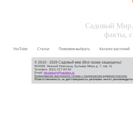
Садовый Мир.
факты, с
YouTube
Статьи
Поможем выбрать
Каталог растений
© 2010 - 2026 Садовый мир (Все права защищены)
603086, Нижний Новгород, Бульвар Мира д. 7, оф. 11
Телефон: (831) 217-00-46
Email:
mir.sadovy@yandex.ru
Копирование материала только с разрешения администратора
Ответственность за достоверность рекламы несет рекламодате