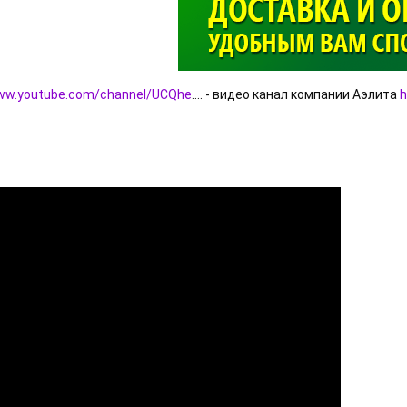
>
www.youtube.com/channel/UCQhe
.... - видео канал компании Аэлита 
h