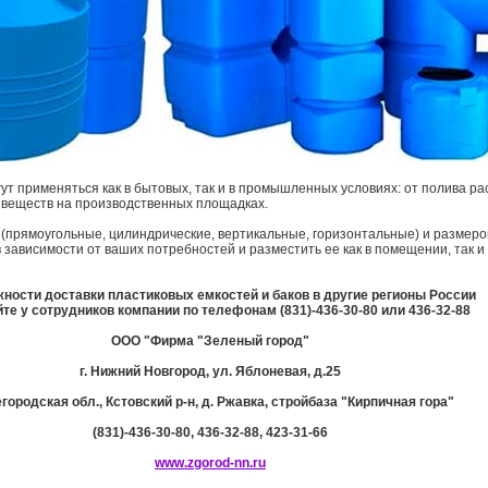
ут применяться как в бытовых, так и в промышленных условиях: от полива ра
 веществ на производственных площадках.
прямоугольные, цилиндрические, вертикальные, горизонтальные) и размеро
 зависимости от ваших потребностей и разместить ее как в помещении, так и
ности доставки пластиковых емкостей и баков в другие регионы России
те у сотрудников компании по телефонам (831)-436-30-80 или 436-32-88
ООО "Фирма "Зеленый город"
г. Нижний Новгород, ул. Яблоневая, д.25
городская обл., Кстовский р-н, д. Ржавка, стройбаза "Кирпичная гора"
(831)-436-30-80, 436-32-88, 423-31-66
www.zgorod-nn.ru