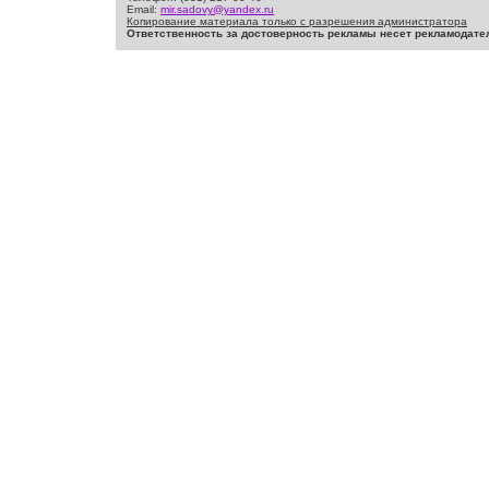
Email:
mir.sadovy@yandex.ru
Копирование материала только с разрешения администратора
Ответственность за достоверность рекламы несет рекламодате