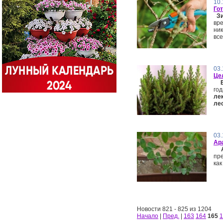
10.
Го
З
вр
ни
все.
03.
Це
г
ле
ле
03.
Ар
Ар
пре
как
Новости 821 - 825 из 1204
Начало
|
Пред.
|
163
164
165
1