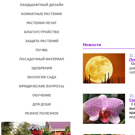
ЛАНДШАФТНЫЙ ДИЗАЙН
КОМНАТНЫЕ РАСТЕНИЯ
РАСТЕНИЯ ЛЕЧАТ
БЛАГОУСТРОЙСТВО
ЗАЩИТА РАСТЕНИЙ
Новости
ПОЧВА
11.
ПОСАДОЧНЫЙ МАТЕРИАЛ
Лу
Мн
да
УДОБРЕНИЯ
себ
ЭКОЛОГИЯ САДА
ЮРИДИЧЕСКИЕ ВОПРОСЫ
ОБУЧЕНИЕ
10.
Ск
К
ДЛЯ ДУШИ
вы
кр
РАЗНОЕ ПОЛЕЗНОЕ
вид