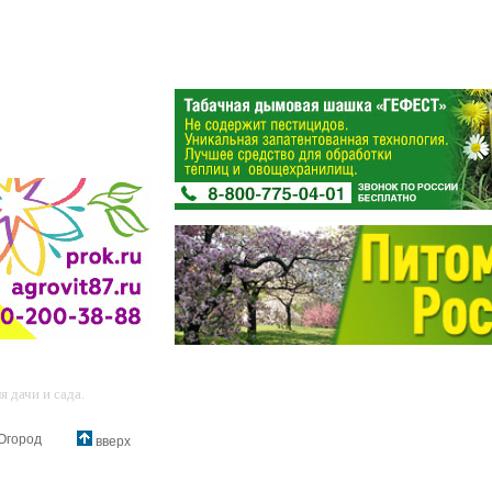
 дачи и сада.
Огород
вверх