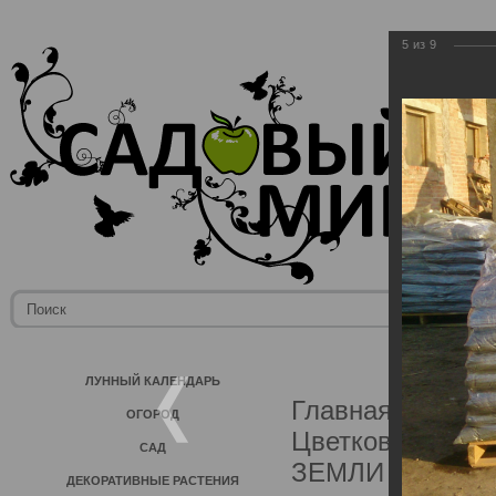
5
из
9
ЛУННЫЙ КАЛЕНДАРЬ
Главная
→
Фото
ОГОРОД
Цветков
→
Почв
САД
ЗЕМЛИ навалом,
ДЕКОРАТИВНЫЕ РАСТЕНИЯ