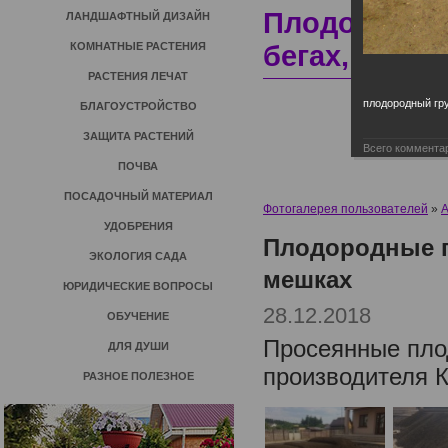
Плодородные
ЛАНДШАФТНЫЙ ДИЗАЙН
КОМНАТНЫЕ РАСТЕНИЯ
бегах, в меш
РАСТЕНИЯ ЛЕЧАТ
плодородный гр
БЛАГОУСТРОЙСТВО
ЗАЩИТА РАСТЕНИЙ
Всего коммента
ПОЧВА
ПОСАДОЧНЫЙ МАТЕРИАЛ
Фотогалерея пользователей
»
А
УДОБРЕНИЯ
Плодородные г
ЭКОЛОГИЯ САДА
мешках
ЮРИДИЧЕСКИЕ ВОПРОСЫ
28.12.2018
ОБУЧЕНИЕ
Просеянные плод
ДЛЯ ДУШИ
производителя
РАЗНОЕ ПОЛЕЗНОЕ