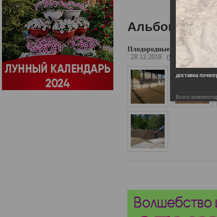
Альбомы
Плодородные грунты от КУБ
28.12.2018
(
9 фото
)
доставка почвог
Всего коммента