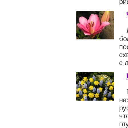
ри
бо
по
сх
с 
на
ру
чт
гл