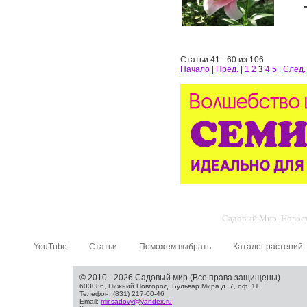
Статьи 41 - 60 из 106
Начало
|
Пред.
|
1
2
3
4
5
|
След.
Садовый Мир. Новости
YouTube
Статьи
Поможем выбрать
Каталог растений
© 2010 - 2026 Садовый мир (Все права защищены)
603086, Нижний Новгород, Бульвар Мира д. 7, оф. 11
Телефон: (831) 217-00-46
Email:
mir.sadovy@yandex.ru