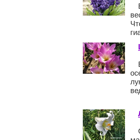
ве
Чт
ги
ос
лу
ве
ма