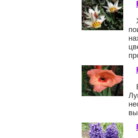
по
на
цв
пр
Лу
не
вы