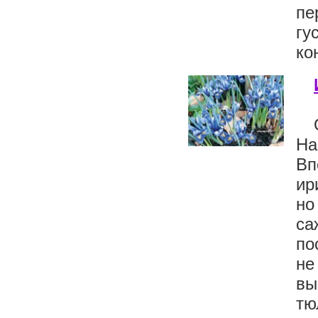
пе
гу
ко
На
Вп
ир
но
са
по
н
вы
тю