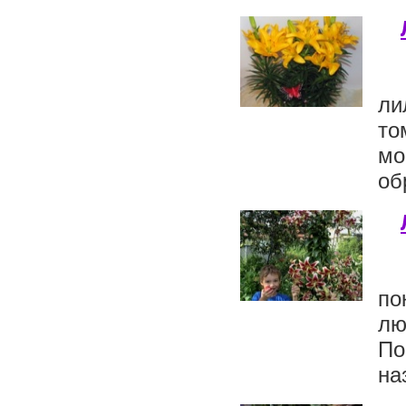
ли
то
мо
об
по
лю
По
на