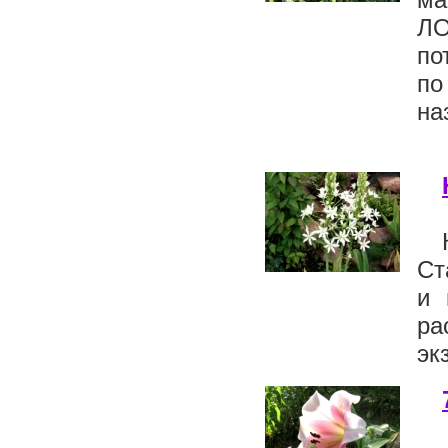
ЛО
по
по
на
Ст
и 
р
эк