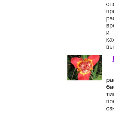
оп
пр
ра
вр
и 
ка
вы
р
ба
ти
по
оз