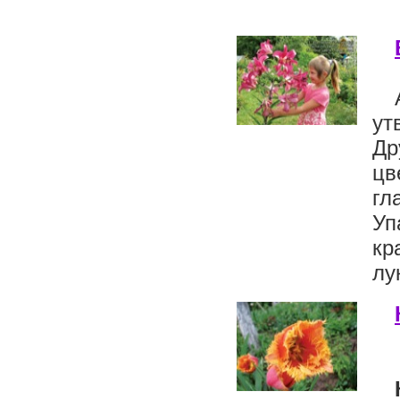
ут
Др
цв
гл
У
кр
лу