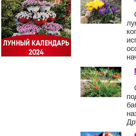
лу
ко
ис
ос
на
по
ба
на
Др