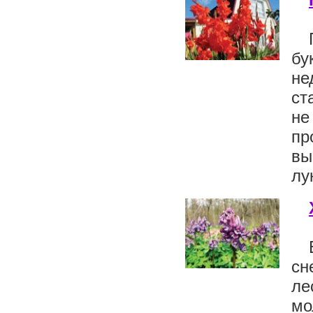
бу
не
ст
не
пр
вы
лу
сн
ле
мо