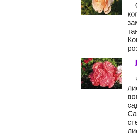
ко
за
та
Ко
ро
ли
во
са
Са
ст
ли