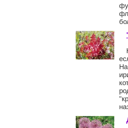
фу
фл
бо
ес
На
ир
ко
ро
"к
на