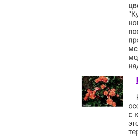
цв
"К
но
по
пр
ме
мо
на
ос
с 
эт
те