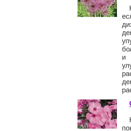
ес
ди
де
уп
бо
и 
у
ра
де
ра
по