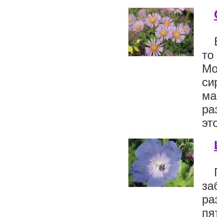
то
Мо
си
ма
ра
эт
за
р
пя