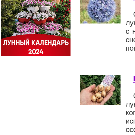
лу
с 
сн
по
лу
ко
ис
ос