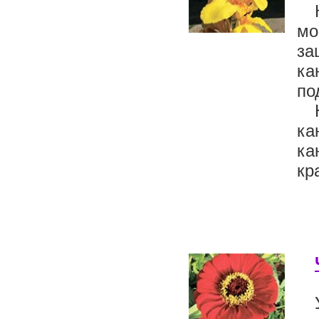
мо
за
ка
по
ка
ка
кр