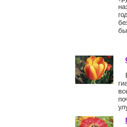
на
го
бе
бы
ги
вс
по
ул