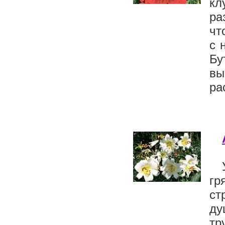
кл
ра
чт
с 
Бу
вы
ра
гр
ст
ду
тр