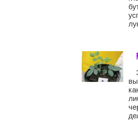
бу
ус
лу
вы
ка
ли
че
де