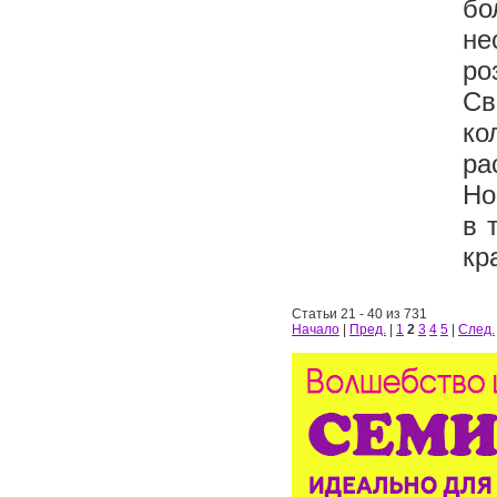
бо
не
ро
С
ко
ра
Но
в 
кр
Статьи 21 - 40 из 731
Начало
|
Пред.
|
1
2
3
4
5
|
След.