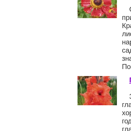
пр
Кр
ли
на
са
з
По
гл
хо
го
гл