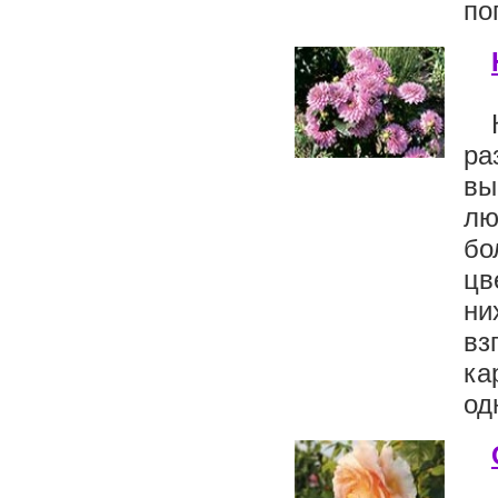
по
ра
вы
лю
бо
цв
ни
вз
ка
од