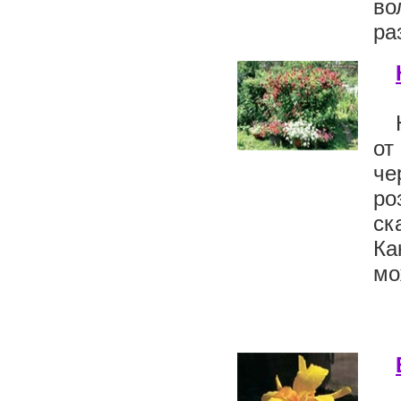
во
ра
от
че
ро
ск
Ка
мо