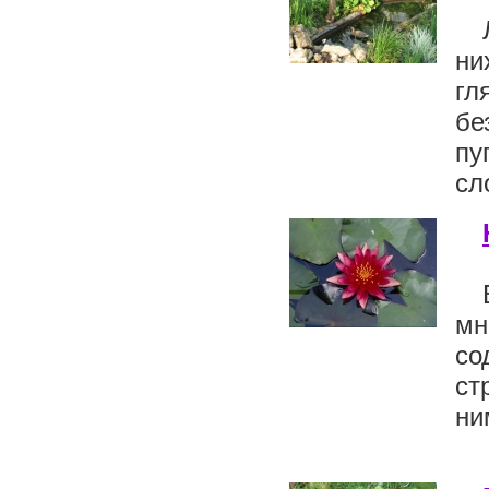
ни
гл
бе
пу
сл
мн
со
ст
ни