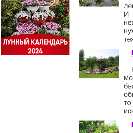
ле
И 
не
ну
те
мо
бы
об
то
ис