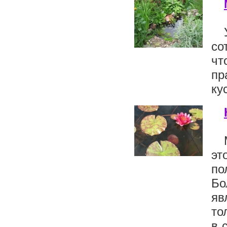
со
чт
пр
ку
эт
по
Бо
яв
то
в 