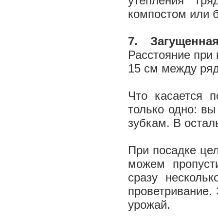
утепления гр
компостом или б
7. Загущенн
Расстояние при 
15 см между ря
Что касается п
только одно: вы
зубкам. В остал
При посадке цел
можем пропуст
сразу нескольк
проветривание. 
урожай.