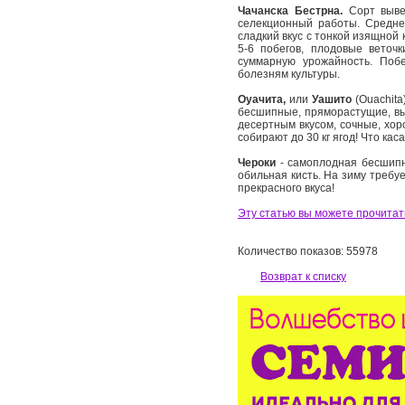
Чачанска Бестрна.
Сорт вывед
селекционный работы. Средне-
сладкий вкус с тонкой изящной
5-6 побегов, плодовые веточ
суммарную урожайность. Побе
болезням культуры.
Оуачита,
или
Уашито
(Ouachit
бесшипные, пряморастущие, высо
десертным вкусом, сочные, хо
собирают до 30 кг ягод! Что ка
Чероки
- самоплодная бесшипн
обильная кисть. На зиму требу
прекрасного вкуса!
Эту статью вы можете прочитать
Количество показов: 55978
Возврат к списку