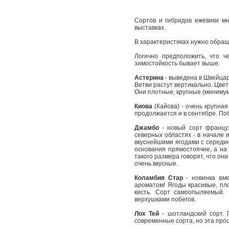
Сортов и гибридов ежевики мн
выставках.
В характеристиках нужно обращ
Логично предположить, что ч
зимостойкость бывает выше.
Астерина
- выведена в Швейцар
Ветви растут вертикально. Цвет
Они плотные, крупные (минимум
Киова
(Кайова) - очень крупная
продолжается и в сентябре. По
Джамбо
- новый сорт француз
северных областях - в начале 
вкуснейшими ягодами с середин
основания прямостоячие, а на 
такого размера говорят, что он
очень вкусные.
Коламбия Стар
- новинка аме
ароматом! Ягоды красивые, пл
кисть. Сорт самоопыляемый. 
верхушками побегов.
Лох Тей
- шотландский сорт. П
современные сорта, но эта про