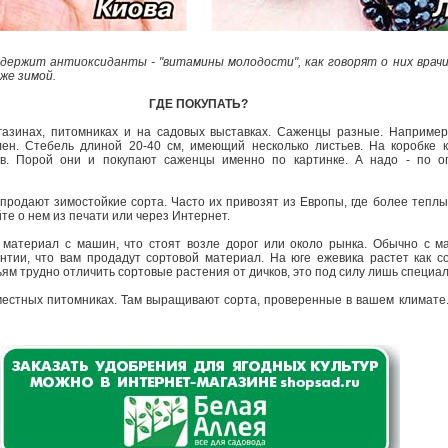
одержит антиоксиданты - "витамины молодости", как говорят о них врачи
аже зимой.
ГДЕ ПОКУПАТЬ?
азинах, питомниках и на садовых выставках. Саженцы разные. Например, 
лен. Стебель длиной 20-40 см, имеющий несколько листьев. На коробке 
в. Порой они и покупают саженцы именно по картинке. А надо - по о
 продают зимостойкие сорта. Часто их привозят из Европы, где более теплы
йте о нем из печати или через Интернет.
 материал с машин, что стоят возле дорог или около рынка. Обычно с
нтии, что вам продадут сортовой материал. На юге ежевика растет как со
тьям трудно отличить сортовые растения от дичков, это под силу лишь специа
естных питомниках. Там выращивают сорта, проверенные в вашем климате. 