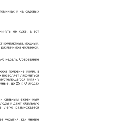
томниках и на садовых
ничуть не хуже, а вот
уст компактный, мощный.
а различимой кислинкой.
 5-6 недель. Созревание
орой половине июля, в
о позволяет лакомиться
лустелющегося типа - у
мные, до 25 г. О ягодах
и и сильным ежевичным
плоды и дают обильную
е. Легко размножается
ет укрытия, как многие