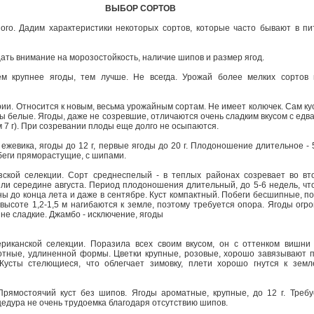
ВЫБОР СОРТОВ
ого. Дадим характеристики некоторых сортов, которые часто бывают в пи
ать внимание на морозостойкость, наличие шипов и размер ягод.
ем крупнее ягоды, тем лучше. Не всегда. Урожай более мелких сортов 
ии. Относится к новым, весьма урожайным сортам. Не имеет колючек. Сам к
ы белые. Ягоды, даже не созревшие, отличаются очень сладким вкусом с едв
 7 г). При созревании плоды еще долго не осыпаются.
 ежевика, ягоды до 12 г, первые ягоды до 20 г. Плодоношение длительное -
беги пряморастущие, с шипами.
ской селекции. Сорт среднеспелый - в теплых районах созревает во вт
или середине августа. Период плодоношения длительный, до 5-6 недель, чт
ы до конца лета и даже в сентябре. Куст компактный. Побеги бесшипные, по
высоте 1,2-1,5 м нагибаются к земле, поэтому требуется опора. Ягоды огро
и не сладкие. Джамбо - исключение, ягоды
риканской селекции. Поразила всех своим вкусом, он с оттенком вишн
отные, удлиненной формы. Цветки крупные, розовые, хорошо завязывают 
Кусты стелющиеся, что облегчает зимовку, плети хорошо гнутся к земл
рямостоячий куст без шипов. Ягоды ароматные, крупные, до 12 г. Требу
цедура не очень трудоемка благодаря отсутствию шипов.