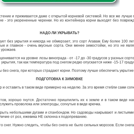
стение и приживается даже с открытой корневой системой. Но все же лучше 
е - это укорененные черенки. Но из контейнера корни выходят без повреж
НАДО ЛИ УКРЫВАТЬ?
ует без укрытия и никогда не обмерзает, это сорт Агавам. Ему более 100 ле
е и главное - очень вкусные сорта. Они менее зимостойки, но это не явл
 урожаев.
ценивается на уровне лозы винограда - от -17 до -30 градусов у разных сорто
з укрытия, так как температура под снегом редко опускается ниже -15-17 град
 без снега, при которых страдают корни. Поэтому лучше обеспечить укрытие
ПОДГОТОВКА К ЗИМОВКЕ
 и оставить в таком виде примерно на неделю. За это время стебли сами согн
тов, хорошо гнутся. Достаточно пришпилить их к земле и в таком виде н
лужить проволока или электроды, согнутые в виде крючка.
крыть небольшими дугами и спанбондом. Но садоводы накрывают и листьями,
ичие от роз, ежевика НЕ склонна к подопреванию.
о снег. Нужно следить, чтобы без снега не было сильных морозов. Если снег
.