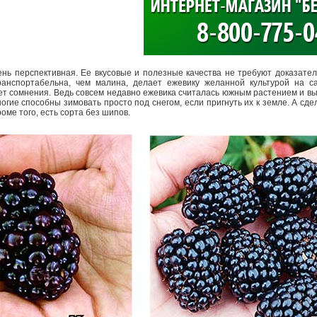
>
чень перспективная. Ее вкусовые и полезные качества не требуют доказател
ранспортабельна, чем малина, делает ежевику желанной культурой на са
ает сомнения. Ведь совсем недавно ежевика считалась южным растением и 
гие способны зимовать просто под снегом, если пригнуть их к земле. А сде
оме того, есть сорта без шипов.