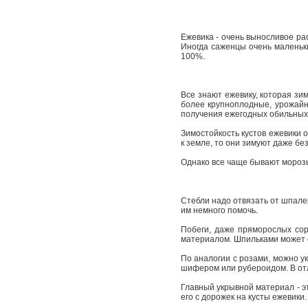
Ежевика - очень выносливое ра
Иногда саженцы очень маленьки
100%.
Все знают ежевику, которая зим
более крупноплодные, урожайны
получения ежегодных обильных
Зимостойкость кустов ежевики о
к земле, то они зимуют даже бе
Однако все чаще бывают морозы
Стебли надо отвязать от шпалер
им немного помочь.
Побеги, даже пряморослых сор
материалом. Шпильками может с
По аналогии с розами, можно у
шифером или рубероидом. В отл
Главный укрывной материал - эт
его с дорожек на кусты ежевики