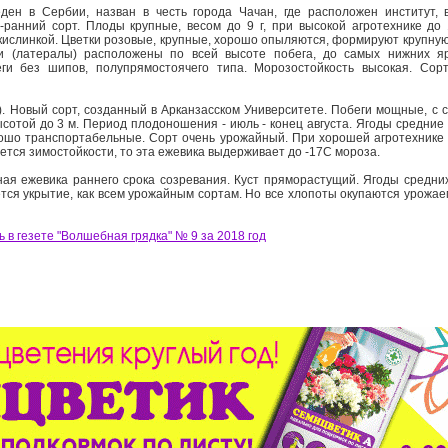
ен в Сербии, назван в честь города Чачан, где расположен институт, 
ранний сорт. Плоды крупные, весом до 9 г, при высокой агротехнике до 
 кислинкой. Цветки розовые, крупные, хорошо опыляются, формируют крупную
ки (латералы) расположены по всей высоте побега, до самых нижних яр
ги без шипов, полупрямостоячего типа. Морозостойкость высокая. Сор
a). Новый сорт, созданный в Арканзасском Университете. Побеги мощные, с 
той до 3 м. Период плодоношения - июль - конец августа. Ягоды средние (5
рошо транспортабельные. Сорт очень урожайный. При хорошей агротехнике 
сается зимостойкости, то эта ежевика выдерживает до -17С мороза.
ая ежевика раннего срока созревания. Куст пряморастущий. Ягоды средних
ется укрытие, как всем урожайным сортам. Но все хлопоты окупаются урожае
 в гезете "Волшебная грядка" № 9 за 2018 год