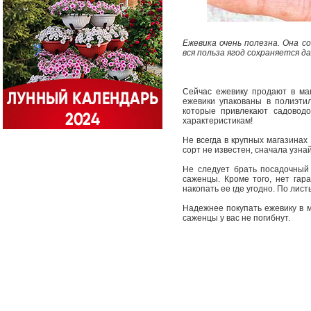
Ежевика очень полезна. Она с
вся польза ягод сохраняется д
Сейчас ежевику продают в маг
ежевики упакованы в полиэти
которые привлекают садоводо
характеристикам!
Не всегда в крупных магазинах
сорт не известен, сначала узна
Не следует брать посадочный
саженцы. Кроме того, нет гара
накопать ее где угодно. По лис
Надежнее покупать ежевику в м
саженцы у вас не погибнут.