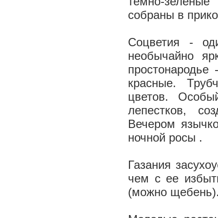
темно-зеленые
собраны в прико
Соцветия - од
необычайно яр
простонародье 
красные. Труб
цветов. Особ
лепестков, со
Вечером язычко
ночной росы .
Газания засухоу
чем с ее избыт
(можно щебень)