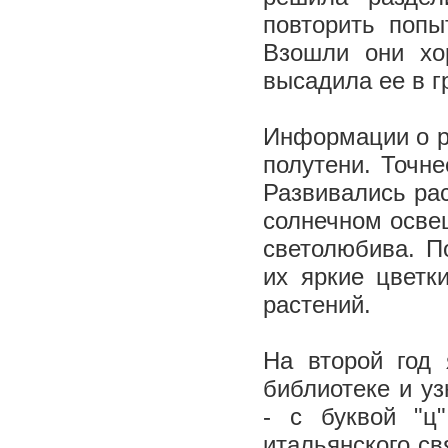
повторить попы
Взошли они хо
высадила ее в г
Информации о ра
полутени. Точне
Развивались ра
солнечном освещ
светолюбива. По
их яркие цветк
растений.
На второй год
библиотеке и уз
- с буквой "ц
итальянского с