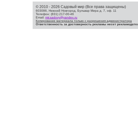
© 2010 - 2026 Садовый мир (Все права защищены)
603086, Нижний Новгород, Бульвар Мира д. 7, оф. 11
Телефон: (831) 217-00-46
Email:
mir.sadovy@yandex.ru
Копирование материала только с разрешения администратора
Ответственность за достоверность рекламы несет рекламодате