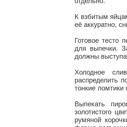
отдельно.
К взбитым яйца
её аккуратно, сн
Готовое тесто 
для выпечки. З
должны выступат
Холодное сли
распределить по
тонкие ломтики 
Выпекать пир
золотистого цве
румяной корочк