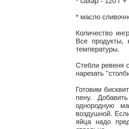
* сахар - 120 г +
* масло сливочно
Количество инг
Все продукты,
температуры.
Стебли ревеня о
нарезать "столб
Готовим бисквит
пену. Добавит
однородную ма
воздушной. Если
яйца надо пре