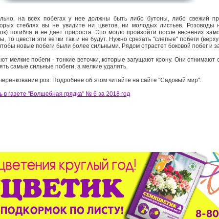
ально, на всех побегах у нее должны быть либо бутоны, либо свежий пр
торых стеблях вы не увидите ни цветов, ни молодых листьев. Розоводы 
зок) погибла и не дает прироста. Это могло произойти после весенних зам
, то цвести эти ветки так и не будут. Нужно срезать "слепые" побеги (верх
чтобы новые побеги были более сильными. Рядом отрастет боковой побег и з
ют мелкие побеги - тонкие веточки, которые загущают крону. Они отнимают 
ять самые сильные побеги, а мелкие удалять.
черенкование роз. Подробнее об этом читайте на сайте "Садовый мир".
 в газете "Волшебная грядка" № 6 за 2018 год