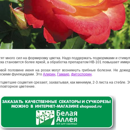
тят много сил на формировку цветка. Надо поддержать подкормками и стимул
ка становится более яркой, а обработка препаратом НВ-101 повышает имму
вой половине июня на розах могут возникнуть грибные болезни. Не дожид
ческими фунгицидами. Это
Алирин
,
Гамаир
,
фитоспорин
.
тцветшие соцветия срезают, захватывая, как минимум, 2-3 листа на стебле. 
 повторное цветение.