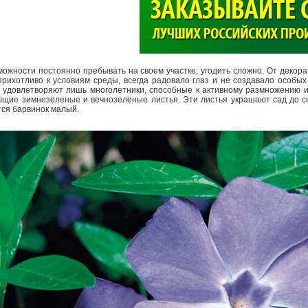
>
можности постоянно пребывать на своем участке, угодить сложно. От декора
рихотливо к условиям среды, всегда радовало глаз и не создавало особых
 удовлетворяют лишь многолетники, способные к активному размножению и
еющие зимнезеленые и вечнозеленые листья. Эти листья украшают сад до с
тся барвинок малый.