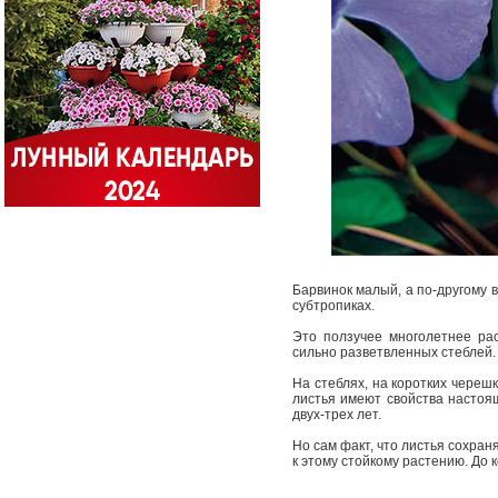
Барвинок малый, а по-другому в
субтропиках.
Это ползучее многолетнее ра
сильно разветвленных стеблей
На стеблях, на коротких череш
листья имеют свойства настоящ
двух-трех лет.
Но сам факт, что листья сохран
к этому стойкому растению. До 