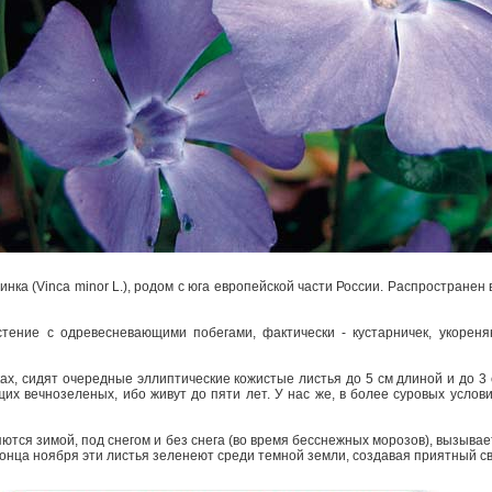
инка (Vinca minor L.), родом с юга европейской части России. Распространен 
стение с одревесневающими побегами, фактически - кустарничек, укорен
.
ках, сидят очередные эллиптические кожистые листья до 5 см длиной и до 3
их вечнозеленых, ибо живут до пяти лет. У нас же, в более суровых услови
яются зимой, под снегом и без снега (во время бесснежных морозов), вызыва
конца ноября эти листья зеленеют среди темной земли, создавая приятный с