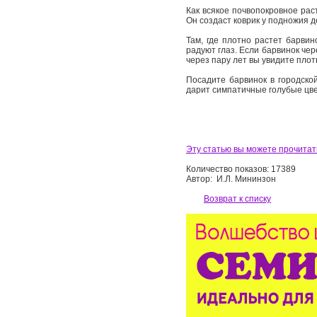
Как всякое почвопокровное рас
Он создаст коврик у подножия 
Там, где плотно растет барвин
радуют глаз. Если барвинок чер
через пару лет вы увидите плотн
Посадите барвинок в городско
дарит симпатичные голубые цве
Эту статью вы можете прочитать
Количество показов: 17389
Автор: И.Л. Мининзон
Возврат к списку