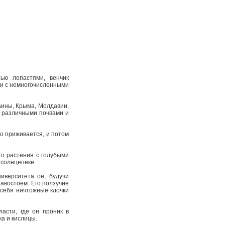
ью лопастями, венчик
вки с немногочисленными
аины, Крыма, Молдавии,
 различными почвами и
ро приживается, и потом
то растения с голубыми
 солнцепеке.
иверситета он, будучи
равостоем. Его ползучие
 себя ничтожные клочки
асти, где он проник в
ка и кислицы.