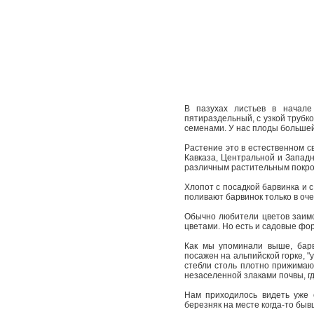
В пазухах листьев в начале
пятираздельный, с узкой трубко
семенами. У нас плоды большей
Растение это в естественном с
Кавказа, Центральной и Запад
различным растительным покр
Хлопот с посадкой барвинка и с
поливают барвинок только в оче
Обычно любители цветов заимст
цветами. Но есть и садовые фо
Как мы упоминали выше, барв
посажен на альпийской горке, "
стебли столь плотно прижимают
незаселенной злаками почвы, г
Нам приходилось видеть уже 
березняк на месте когда-то быв