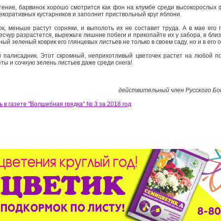
тение, барвинок хорошо смотрится как фон на клумбе среди высокорослых ф
декоративных кустарников и заполнит приствольный круг яблони.
ок, меньше растут сорняки, и выполоть их не составит труда. А в мае его 
есчур разрастется, вырежьте лишние побеги и прикопайте их у забора, в бли
ый зеленый коврик его глянцевых листьев не только в своем саду, но и в его 
й палисадник. Этот скромный, неприхотливый цветочек растет на любой по
ты и сочную зелень листьев даже среди снега!
действительный член Русского Б
 в газете "Волшебная грядка" № 3 за 2018 год