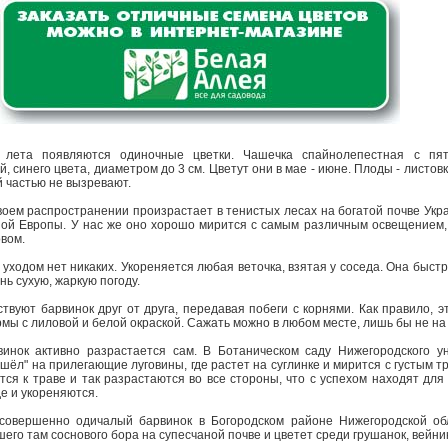
 лета появляются одиночные цветки. Чашечка спайнолепестная с пят
й, синего цвета, диаметром до 3 см. Цветут они в мае - июне. Плоды - листо
 частью не вызревают.
воем распространении произрастает в тенистых лесах на богатой почве Укр
ной Европы. У нас же оно хорошо мирится с самым различным освещением,
овом.
 уходом нет никаких. Укореняется любая веточка, взятая у соседа. Она быст
нь сухую, жаркую погоду.
вуют барвинок друг от друга, передавая побеги с корнями. Как правило, э
рмы с лиловой и белой окраской. Сажать можно в любом месте, лишь бы не на
инок активно разрастается сам. В Ботаническом саду Нижегородского ун
ушёл" на прилегающие луговины, где растет на суглинке и мирится с густым т
ся к траве и так разрастаются во все стороны, что с успехом находят для
де и укореняются.
совершенно одичалый барвинок в Богородском районе Нижегородской обл
шего там соснового бора на супесчаной почве и цветет среди грушанок, вейни