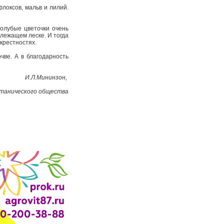
локсов, мальв и лилий.
голубые цветочки очень
злежащем леске. И тогда
окрестностях.
чве. А в благодарность
И.Л.Мининзон,
отанического общества