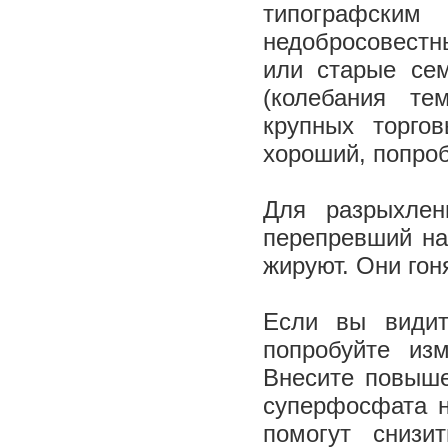
типографски
недобросовест
или старые се
(колебания те
крупных торго
хороший, попроб
Для разрыхлен
перепревший на
жируют. Они гон
Если вы видит
попробуйте из
Внесите повыше
суперфосфата н
помогут снизи