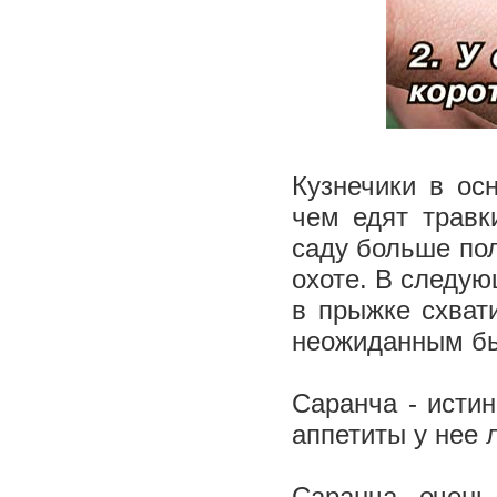
Кузнечики в ос
чем едят травк
саду больше пол
охоте. В следую
в прыжке схват
неожиданным б
Саранча - истин
аппетиты у нее
Саранча очень