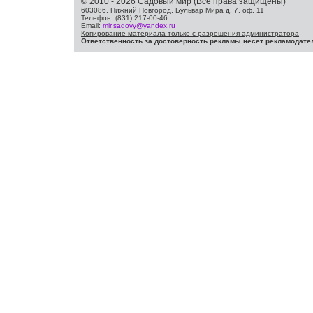
© 2010 - 2026 Садовый мир (Все права защищены)
603086, Нижний Новгород, Бульвар Мира д. 7, оф. 11
Телефон: (831) 217-00-46
Email:
mir.sadovy@yandex.ru
Копирование материала только с разрешения администратора
Ответственность за достоверность рекламы несет рекламодате