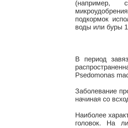
(например, 
микроудобрени
подкормок испо
воды или буры 1
В период завя
распространенн
Psedomonas macu
Заболевание про
начиная со всхо
Наиболее характ
головок. На л