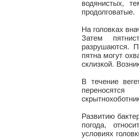
водянистых, те
продолговатые.
На головках вна
Затем пятнис
разрушаются. П
пятна могут охв
склизкой. Возни
В течение веге
переносятся 
скрытнохоботник
Развитию бактер
погода, относ
условиях головк