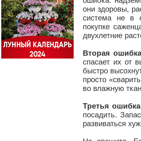
ошибка: надзем
они здоровы, ра
система не в 
покупке саженц
двухлетние рас
Вторая ошибк
спасает их от 
быстро высохнут
просто «сварит
во влажную ткан
Третья ошибка
посадить. Запа
развиваться хуж