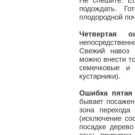
Не спешите. Ес
подождать. Г
плодородной поч
Четвертая 
непосредственно
Свежий навоз 
можно внести то
семечковые и 
кустарники).
Ошибка пятая
бывает посажен
зона перехода
(исключение со
посадке дерево