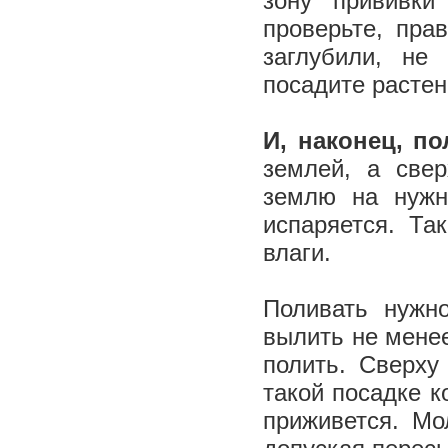
зону прививки
проверьте, пра
заглубили, не
посадите растен
И, наконец, по
землей, а све
землю на нужн
испаряется. Та
влаги.
Поливать нужн
вылить не менее
полить. Сверху
такой посадке 
приживется. Мо