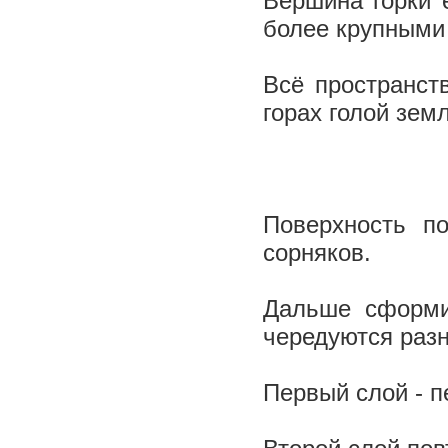
Вершина горки 
более крупными
Всё пространст
горах голой земл
Поверхность п
сорняков.
Дальше сформир
чередуются раз
Первый слой - п