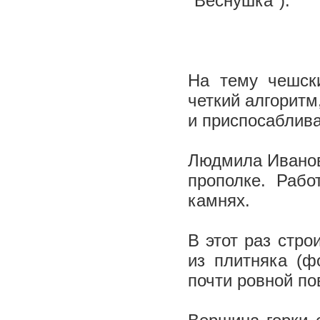
"Веснушка").
На тему чешски
четкий алгоритм
и приспосаблив
Людмила Ивановн
прополке. Рабо
камнях.
В этот раз стро
из плитняка (ф
почти ровной по