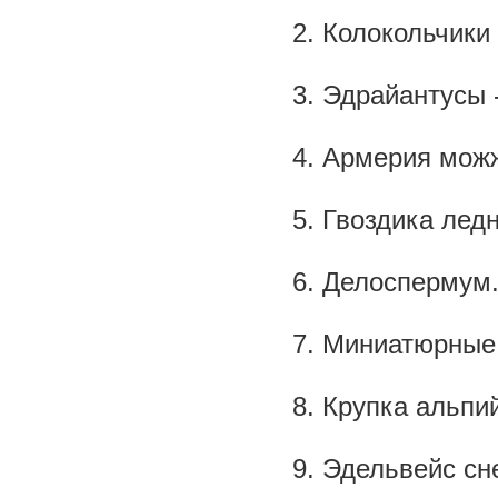
2. Колокольчики
3. Эдрайантусы 
4. Армерия мож
5. Гвоздика лед
6. Делоспермум
7. Миниатюрные
8. Крупка альпи
9. Эдельвейс сн