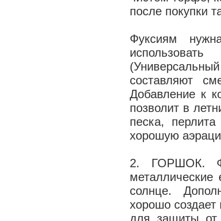
после покупки т
Фуксиям нужн
использовать
(Универсальны
составляют см
Добавление к к
позволит в летн
песка, перлита
хорошую аэраци
2. ГОРШОК. Ф
металлические 
солнце. Допол
хорошо создает 
для защиты от