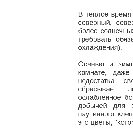
В теплое время
северный, севе
более солнечных
требовать обяз
охлаждения).
Осенью и зимо
комнате, даже
недостатка св
сбрасывает л
ослабленное бо
добычей для в
паутинного кле
это цветы, "кот