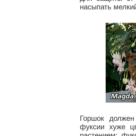
насыпать мелки
Горшок должен
фуксии хуже цв
растением: фук