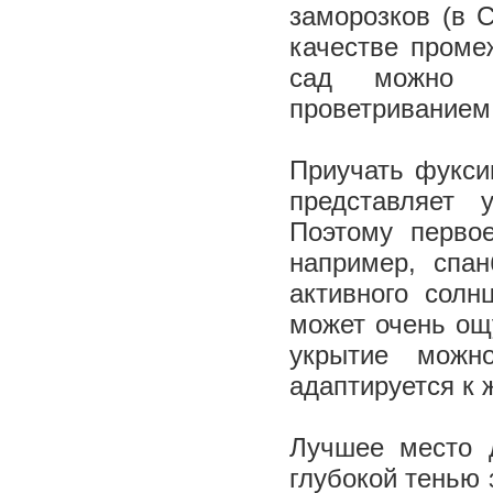
замо­розков (в 
качестве проме
сад можно во
проветриванием
Приучать фукси
представляет 
Поэтому перво
например, спа
активного солн
может очень ощу
укрытие можн
адаптируется к 
Лучшее место д
глубокой тенью 