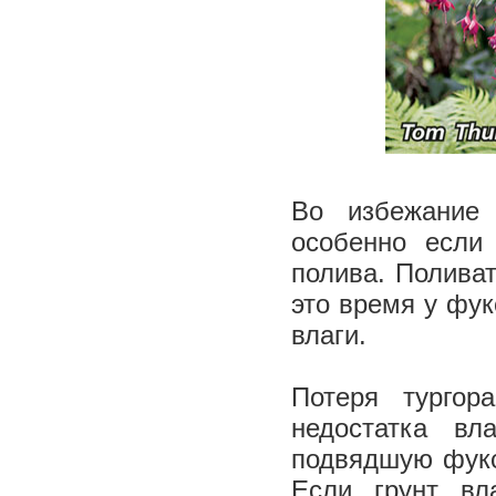
Во избежание
особенно если
полива. Поливат
это время у фук
влаги.
Потеря тургор
недостатка в
подвядшую фукси
Если грунт вл