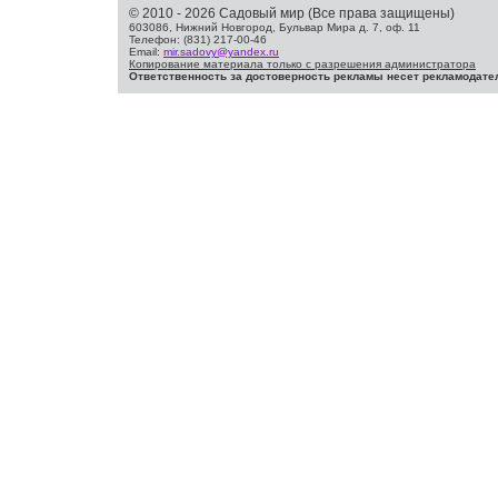
© 2010 - 2026 Садовый мир (Все права защищены)
603086, Нижний Новгород, Бульвар Мира д. 7, оф. 11
Телефон: (831) 217-00-46
Email:
mir.sadovy@yandex.ru
Копирование материала только с разрешения администратора
Ответственность за достоверность рекламы несет рекламодате