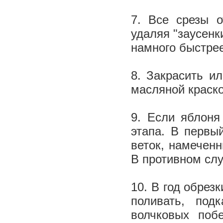
7. Все срезы 
удаляя "заусенк
намного быстре
8. Закрасить и
масляной краск
9. Если яблоня
этапа. В первы
веток, намеченн
В противном слу
10. В год обрез
поливать, под
волчковых поб