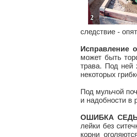
следствие - опя
Исправление о
может быть тор
трава. Под ней 
некоторых гриб
Под мульчой почв
и надобности в
ОШИБКА СЕДЬ
лейки без ситеч
корни оголяютс