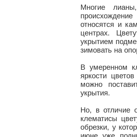
Многие лианы
происхождение
относятся и ка
центрах. Цвет
укрытием подме
зимовать на опо
В умеренном к
яркости цветов
можно постави
укрытия.
Но, в отличие 
клематисы цвет
обрезки, у кото
июне уже подн