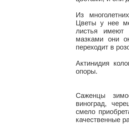
Из многолетни
Цветы у нее ме
листья имеют 
мазками они о
переходит в роз
Актинидия коло
опоры.
Саженцы зимос
виноград, чере
смело приобре
качественные р