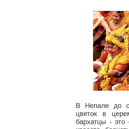
В Непале до с
цветок в цере
бархатцы - это