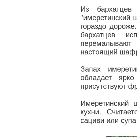
Из бархатцев
"имеретинский 
гораздо дороже
бархатцев ис
перемалывают
настоящий шаф
Запах имерети
обладает ярк
присутствуют ф
Имеретинский 
кухни. Считает
сациви или супа