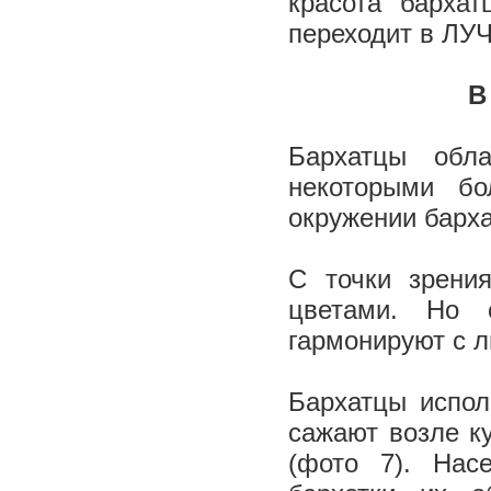
красота бархат
переходит в Л
В
Бархатцы обл
некоторыми бо
окружении барх
С точки зрени
цветами. Но 
гармонируют с 
Бархатцы испол
сажают возле к
(фото 7). Нас