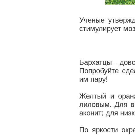
Ученые утвержд
стимулирует мо
Бархатцы - дов
Попробуйте сдел
им пару!
Желтый и оран
лиловым. Для в
аконит; для низк
По яркости окр