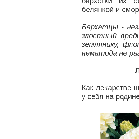
бархотки их о
белянкой и смо
Бархатцы - не
злостный вред
землянику, фло
нематода не ра
Л
Как лекарственн
у себя на родин