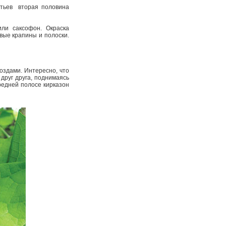
тьев ­ вторая половина
или саксофон. Окраска
овые крапины и полоски.
оздами. Интересно, что
 друг друга, поднимаясь
редней полосе кирказон