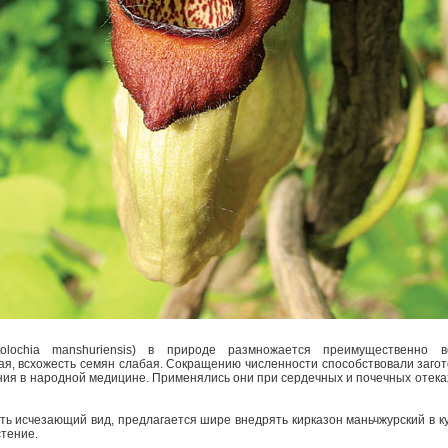
stolo­chia manshuriensis) в природе размножается преимущественно в
ая, всхожесть семян слабая. Сокращению численности способствовали загот
ния в народной медицине. Применялись они при сердечных и почечных отеках
ть исчезающий вид, предлагается шире внедрять кирказон маньчжурский в ку
стение.