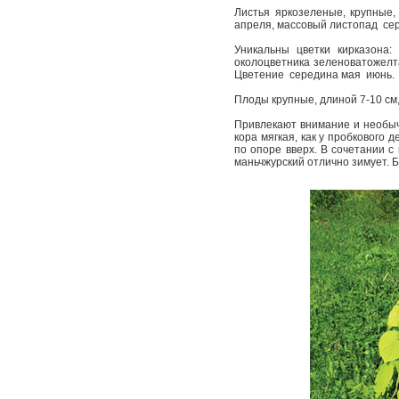
Листья ярко­зеленые, крупные,
апреля, массовый листопад ­ се
Уникальны цветки кирказона:
околоцветника зеленова­то­жел
Цветение ­ середина мая ­ июнь.
Плоды крупные, длиной 7-­10 см
Привлекают внимание и необыч
кора мягкая, как у пробкового 
по опоре вверх. В сочетании с
маньчжурский отлично зимует. Б