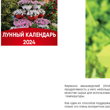
Кирказон маньчжурский (Ari
продуктивность у него небольш
качестве сырья для использова
температуры.
Как один из способов поддержа
плане это очень колоритное ра