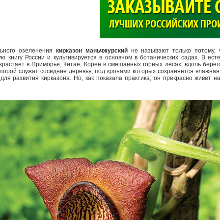
>
льного озеленения
кирказон маньчжурский
не называют только потому, 
ю книгу России и культивируется в основном в ботанических садах. В ест
астает в Приморье, Китае, Корее в смешанных горных лесах, вдоль берего
 Опорой служат соседние деревья, под кронами которых сохраняется влажная
для развития кирказона. Но, как показала практика, он прекрасно живёт на