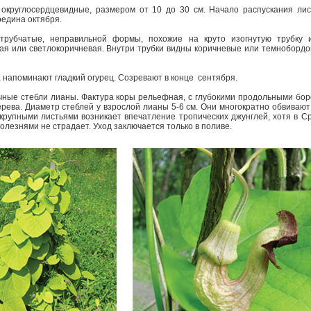
 округло­сердцевидные, размером от 10 до 30 см. Начало распускания лис
редина октября.
 трубчатые, неправильной формы, похожие на круто изогнутую трубку 
тая или светло­коричневая. Внутри трубки видны коричневые или темно­борд
, напоминают гладкий огурец. Созревают в конце сентября.
ные стебли лианы. Фактура коры рельеф­ная, с глубокими продольными бор
дерева. Диаметр стеблей у взрослой лианы 5­-6 см. Они многократно обвивают
 крупными листьями возникает впечатление тропических джунглей, хотя в С
олезнями не страдает. Уход заключается только в поливе.