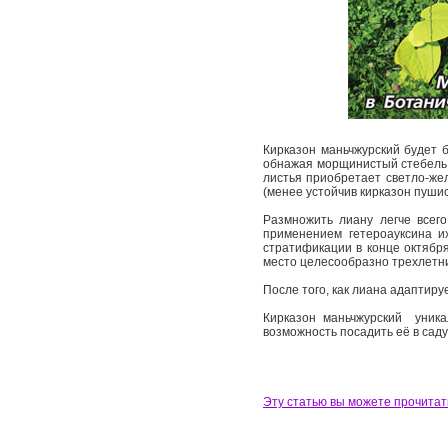
Кирказон маньчжурский будет б
обнажая морщинистый стебель. 
листья приобретает светло-­жел
(менее устойчив кирказон пуши
Размножить лиану легче всего
применением гетероауксина и
стратификации в конце октября
место целесообразно трехлетни
После того, как лиана адаптиру
Кирказон маньчжурский ­ уник
возможность посадить её в саду
Эту статью вы можете прочитат