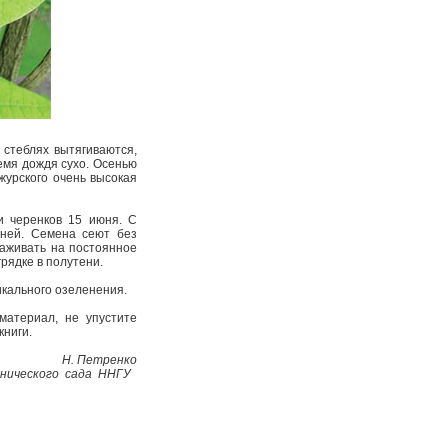
 стеблях вытягиваются,
емя дождя сухо. Осенью
журс­кого очень высокая
 черенков­ 15 июня. С
дней. Семена сеют без
саживать на постоянное
рядке в полутени.
икального озеленения.
материал, не упустите
книги.
Н. Петренко
анического сада ННГУ