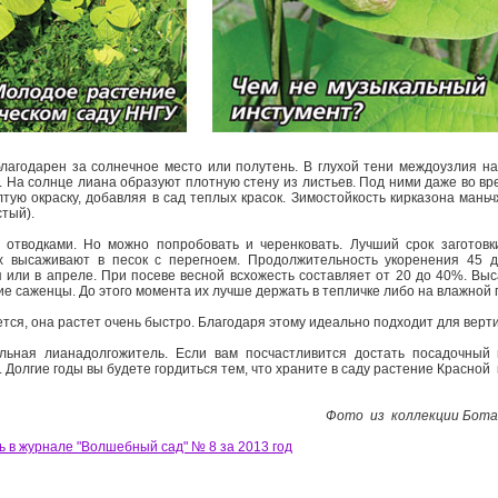
лагодарен за солнечное место или полутень. В глухой тени междоузлия на
На солнце лиана образуют плотную стену из листьев. Под ними даже во вр
тую окраску, добавляя в сад теплых красок. Зимостойкость кирказона маньч
стый).
 отводками. Но можно попробовать и черенковать. Лучший срок заготовки
х высаживают в песок с перегноем. Продолжительность укоренения 45 
 или в апреле. При посеве весной всхожесть составля­ет от 20 до 40%. Вы
е саженцы. До этого момента их лучше держать в тепличке либо на влажной г
ется, она растет очень быстро. Благодаря этому идеально подходит для верт
альная лиана­долгожитель. Если вам посчастливится достать посадочный 
. Долгие годы вы будете гордиться тем, что храните в саду растение Красной 
Фото из коллекции Бот
ь в журнале "Волшебный сад" № 8 за 2013 год