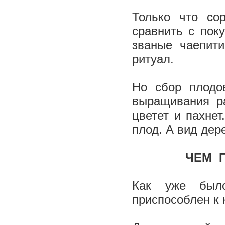
Только что со
сравнить с пок
званые чаепит
ритуал.
Но сбор плодов
выращивания ра
цветет и пахне
плод. А вид дер
­ ЧЕМ
Как уже было
приспособлен к