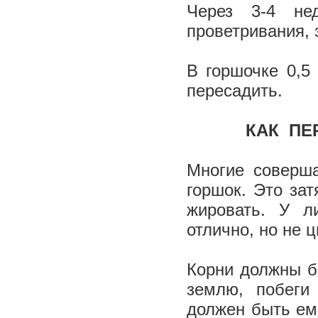
Через 3­-4 не
проветривания, 
В горшочке 0,5
пересадить.
­ КАК 
Многие соверш
гор­шок. Это за
жировать. У л
отлично, но не ц
Корни должны б
землю, побеги
должен быть ем