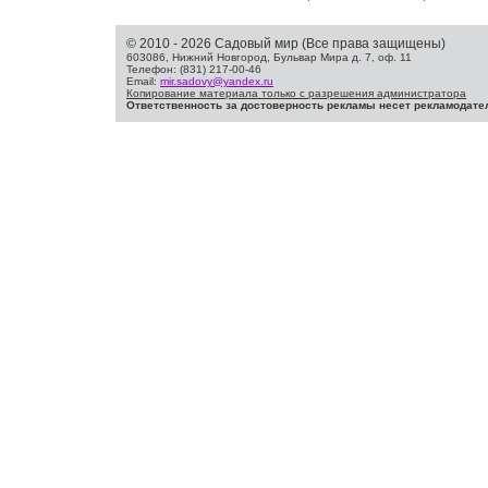
© 2010 - 2026 Садовый мир (Все права защищены)
603086, Нижний Новгород, Бульвар Мира д. 7, оф. 11
Телефон: (831) 217-00-46
Email:
mir.sadovy@yandex.ru
Копирование материала только с разрешения администратора
Ответственность за достоверность рекламы несет рекламодате