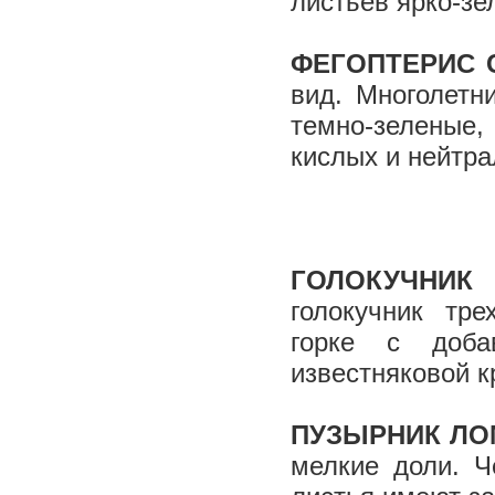
листьев ярко-зе
ФЕГОПТЕРИС
вид. Многолетн
темно-зеленые
кислых и нейтр
ГОЛОКУЧНИК
голокучник тр
горке с доба
известняковой 
ПУЗЫРНИК ЛО
мелкие доли. Ч