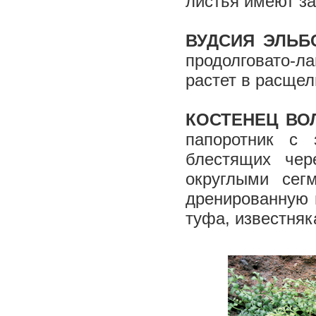
листья имеют за
ВУДСИЯ ЭЛЬБ
продолговато-л
растет в расщел
КОСТЕНЕЦ В
папоротник с 
блестящих чер
округлыми сег
дренированную 
туфа, известняк