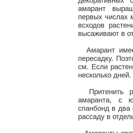
декоративных 
амарант выращ
первых числах 
всходов растен
высаживают в о
Амарант имеет
пересадку. Поэ
см. Если растен
несколько дней
Притенить рас
амаранта, с 
спанбонд в два
рассаду в отдел