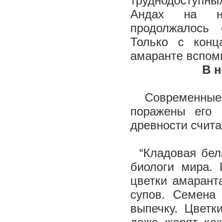
труднодоступны
Андах на не
продолжалось е
Только с конц
амаранте вспом
В 
Современные у
поражены его 
древности счита
“Кладовая белка
биологи мира.
цветки амарант
супов. Семена
выпечку. Цветк