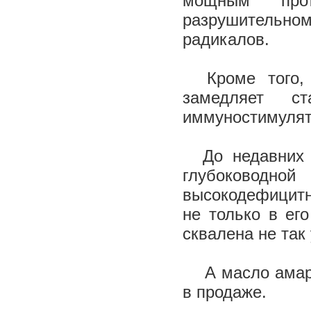
мощным проти
разрушительно
радикалов.
Кроме того, д
замедляет с
иммуностимуля
До недавних п
глубоководно
высокодефицитн
не только в ег
сквалена не так 
А масло амаран
в продаже.