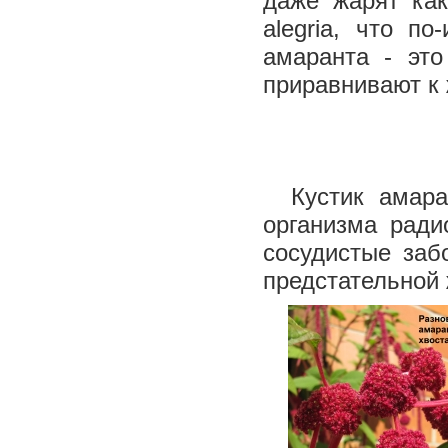
даже жарят ка
alegria, что п
амаранта - это
приравнивают к
Кустик амаран
организма ради
сосудистые заб
предстательной