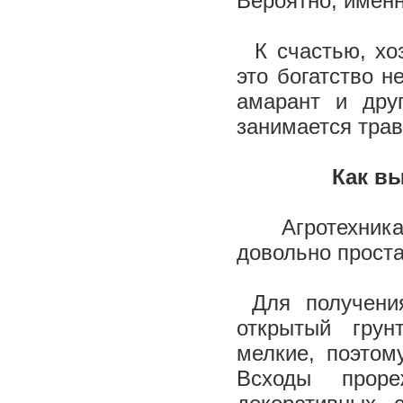
Вероятно, именн
К счастью, хоз
это богатство н
амарант и дру
занимается тра
Как в
Агротехника
довольно прост
Для получения
открытый гру
мелкие, поэтом
Всходы проре