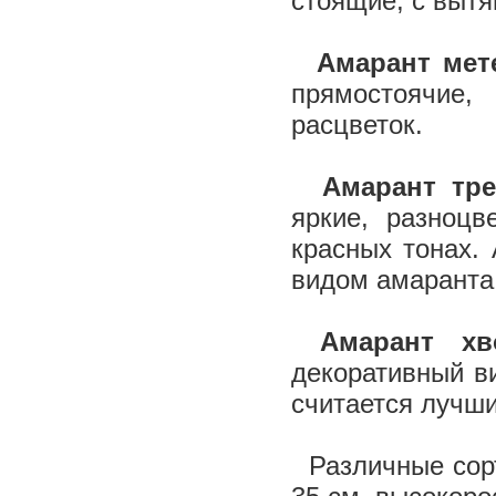
стоящие, с выт
Амарант ме
прямостоячие
расцветок.
Амарант тре
яркие, разноцв
красных тонах.
видом амаранта
Амарант хв
декоративный в
считается лучш
Различные сорт