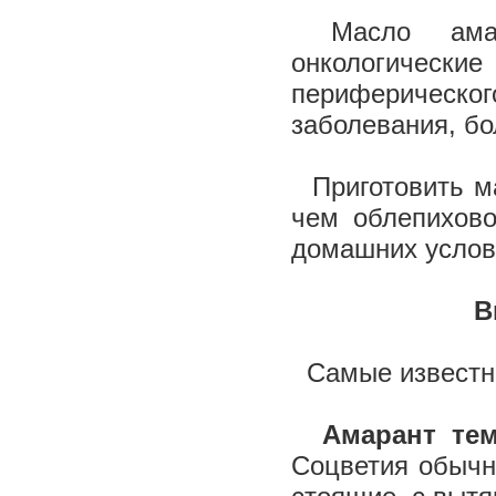
Масло амара
онкологические
периферическ
заболевания, бо
Приготовить ма
чем облепихово
домашних услов
В
Самые известны
Амарант те
Соцветия обычн