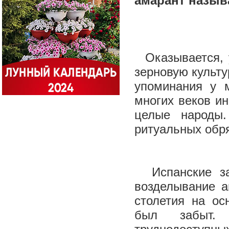
амарант назыв
Оказывается, у
зерновую культу
упоминания у 
многих веков ин
целые народы.
ритуальных обр
Испанские зав
возделывание а
столетия на ос
был забыт