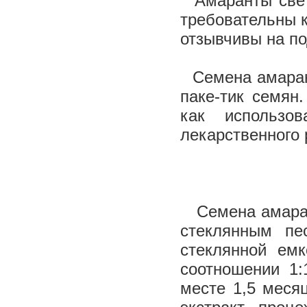
Амаранты свет
требовательны к
отзывчивы на по
Семена амарант
паке-тик семян
как использо
лекарственного 
Семена амарант
стеклянным пе
стеклянной ем
соотношении 1
месте 1,5 меся