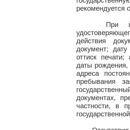
государственн
рекомендуется 
При предъя
удостоверяюще
действия док
документ; дату
оттиск печати;
даты рождения,
адреса постоя
пребывания з
государствен
документах, пр
частности, в 
государственной