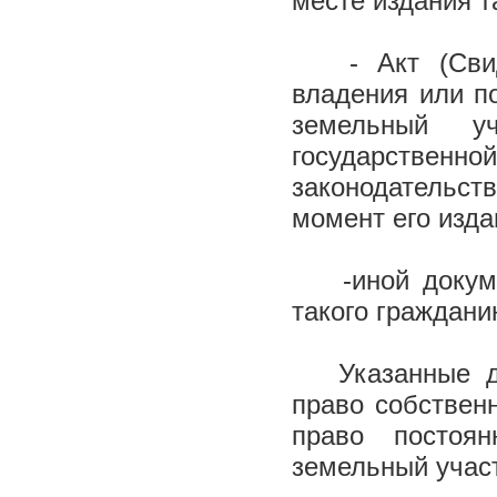
месте издания т
- Акт (Свидет
владения или п
земельный уч
государстве
законодательств
момент его изда
-иной докумен
такого граждани
Указанные док
право собствен
право постоян
земельный участ