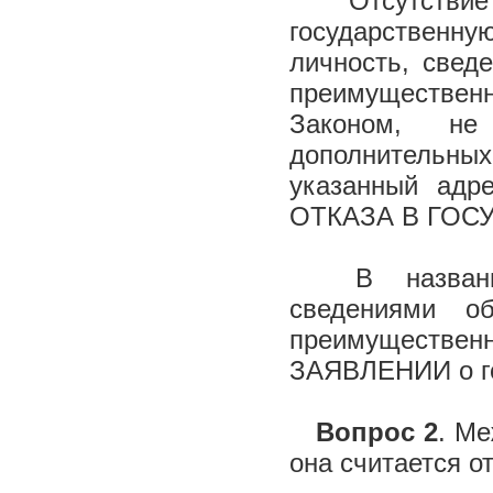
Отсутствие н
государственну
личность, свед
преимуществен
Законом, не
дополнительны
указанный ад
ОТКАЗА В ГОС
В названном 
сведениями о
преимуществен
ЗАЯВЛЕНИИ о го
Вопрос 2
. Ме
она считается о