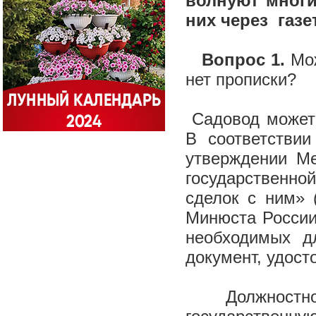
волнуют многи
них через газе
Вопрос 1.
Мож
нет прописки?
Садовод может 
В соответстви
утверждении Ме
государственн
сделок с ним» 
Минюста России 
необходимых дл
документ, удосто
Должностному