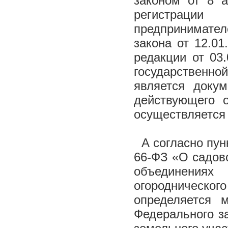
законом от 8 
регистраци
предпринимател
закона от 12.0
редакции от 03.
государственн
является доку
действующего о
осуществляется 
А согласно пунк
66-ФЗ «О садов
объединениях 
огородническо
определяется м
Федерального за