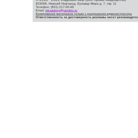
603086, Нижний Новгород, Бульвар Мира д. 7, оф. 11
Телефон: (831) 217-00-46
Email:
mir.sadovy@yandex.ru
Копирование материала только с разрешения администратора
Ответственность за достоверность рекламы несет рекламодате