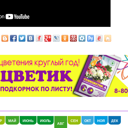
Р
МАЙ
ИЮНЬ
ИЮЛЬ
СЕН
ОКТ
НОЯ
ДЕК
АВГ