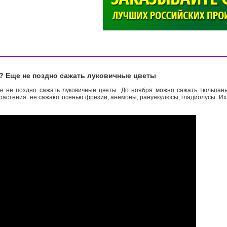
>
е? Еще не поздно сажать луковичные цветы
е не поздно сажать луковичные цветы. До ноября можно сажать тюльпаны
 растения. не сажают осенью фрезии, анемоны, ранункулюсы, гладиолусы. Их