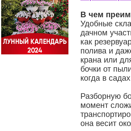
В чем преим
Удобные скла
дачном участ
как резервуа
полива и даж
крана или дл
бочки от пыли
когда в сада
Разборную бо
момент сложи
транспортиров
она весит око