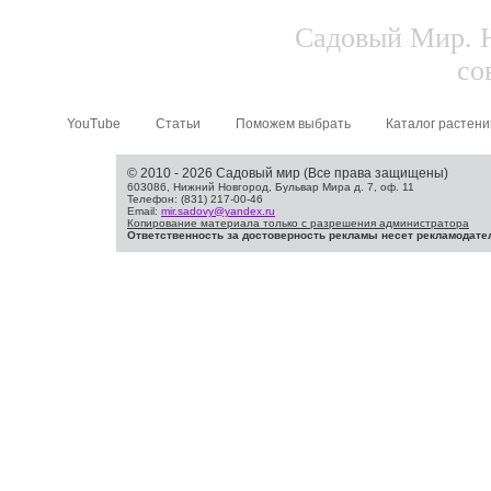
Садовый Мир. Н
со
YouTube
Статьи
Поможем выбрать
Каталог растени
© 2010 - 2026 Садовый мир (Все права защищены)
603086, Нижний Новгород, Бульвар Мира д. 7, оф. 11
Телефон: (831) 217-00-46
Email:
mir.sadovy@yandex.ru
Копирование материала только с разрешения администратора
Ответственность за достоверность рекламы несет рекламодате