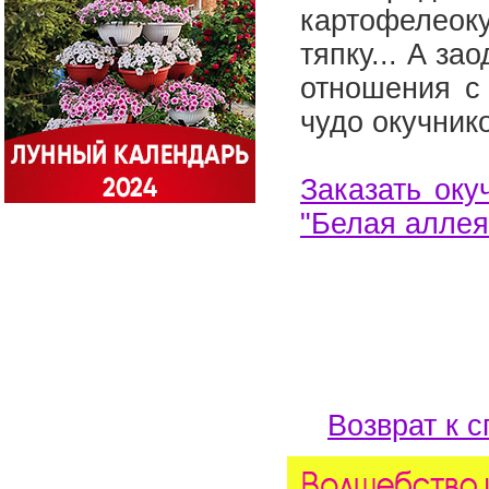
картофелеоку
тяпку... А з
отношения с 
чудо окучник
Заказать оку
"Белая аллея
Возврат к с