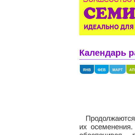
Календарь р
ЯНВ
ФЕВ
МАРТ
АП
Продолжаются 
их осеменения.