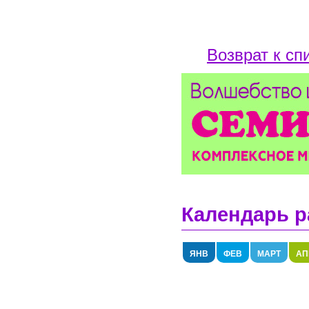
Возврат к сп
Календарь р
ЯНВ
ФЕВ
МАРТ
АП