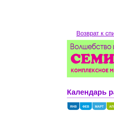
Возврат к сп
Календарь р
ЯНВ
ФЕВ
МАРТ
АП