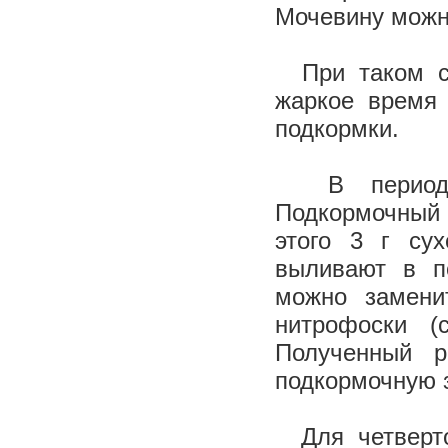
Мочевину можн
При таком сп
жаркое время 
подкормки.
В период на
Подкормочный р
этого 3 г су
выливают в п
можно замени
нитрофоски (
Полученный р
подкормочную з
Для четверто