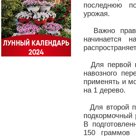
последнюю по
урожая.
Важно правил
начинается н
распространяет
Для первой п
навозного пер
применять и мо
на 1 дерево.
Для второй по
подкормочный р
В подготовле
150 граммов 