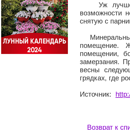
Уж лучше ра
возможности н
снятую с парн
Минеральные 
помещение. Ж
помещении, б
замерзания. П
весны следую
грядках, где ро
Источник:
http
Возврат к сп