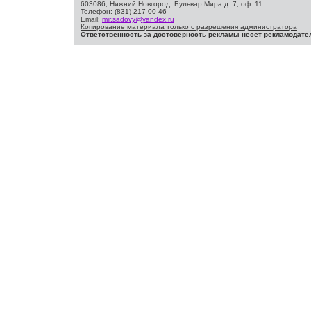
603086, Нижний Новгород, Бульвар Мира д. 7, оф. 11
Телефон: (831) 217-00-46
Email:
mir.sadovy@yandex.ru
Копирование материала только с разрешения администратора
Ответственность за достоверность рекламы несет рекламодате