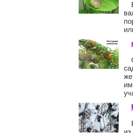
ва
по
ил
са
же
им
уч
из