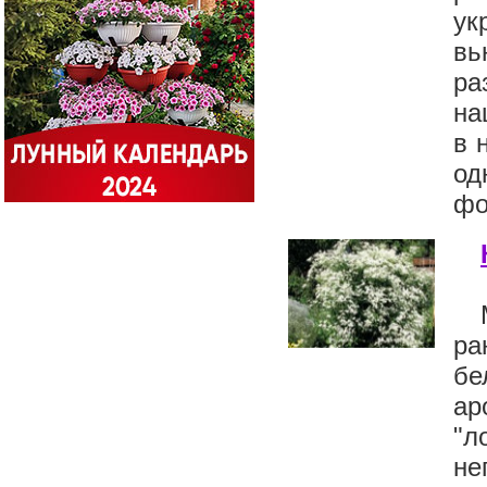
ук
вь
ра
на
в 
од
фо
ра
бе
ар
"л
не