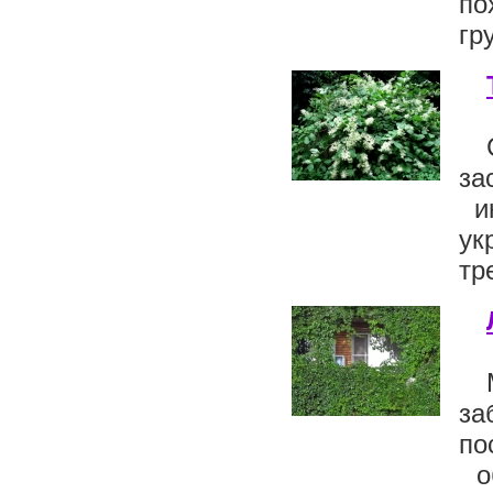
по
гр
за
ин
ук
тр
за
по
об