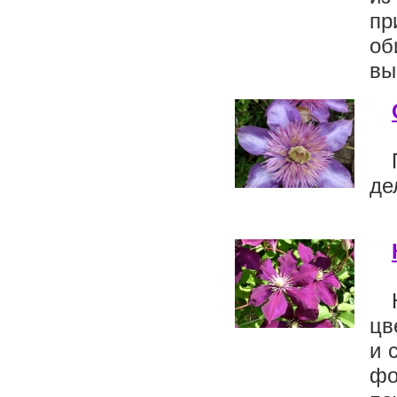
пр
об
вы
де
цв
и 
фо