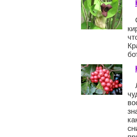
ки
чт
Кр
бо
чу
во
зн
ка
сн
пр