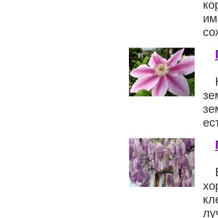
ко
им
со
зе
зе
ес
хо
кл
лу