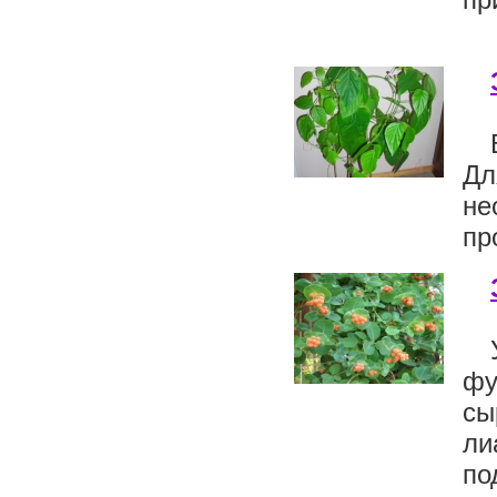
Дл
не
пр
фу
сы
ли
по