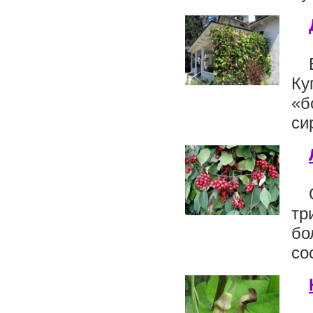
Ку
«б
си
тр
бо
со