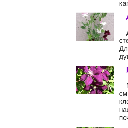
ка
ст
Дл
ду
см
кл
на
по