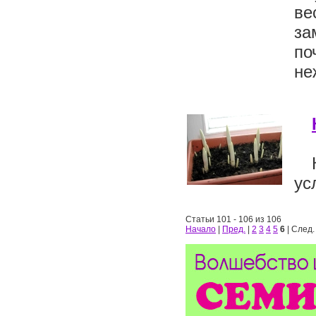
ве
за
по
не
ус
Статьи 101 - 106 из 106
Начало
|
Пред.
|
2
3
4
5
6
| След.