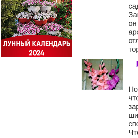
са
За
он
ар
от
то
Но
чт
за
ши
сп
Чт