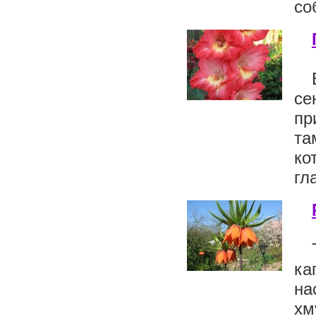
со
се
пр
та
к
гл
ка
на
хм