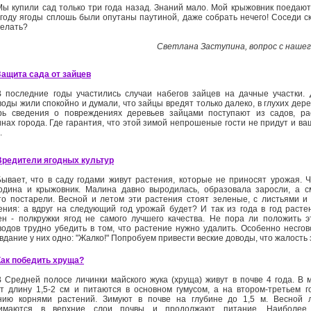
Мы купили сад только три года назад. Знаний мало. Мой крыжовник поедают 
 году ягоды сплошь были опутаны паутиной, даже собрать нечего! Соседи ска
делать?
Светлана Заступина, вопрос с нашег
Защита сада от зайцев
В последние годы участились случаи набегов зайцев на дачные участки. 
оды жили спокойно и думали, что зайцы вредят только далеко, в глухих дерев
рь сведения о повреждениях деревьев зайцами поступают из садов, р
инах города. Где гарантия, что этой зимой непрошеные гости не придут и в
.
Вредители ягодных культур
Бывает, что в саду годами живут растения, которые не приносят урожая. 
одина и крыжовник. Малина давно выродилась, образовала заросли, а 
то постарели. Весной и летом эти растения стоят зеленые, с листьями и
ения: а вдруг на следующий год урожай будет? И так из года в год расте
ен - полкружки ягод не самого лучшего качества. Не пора ли положить 
водов трудно убедить в том, что растение нужно удалить. Особенно несго
дание у них одно: "Жалко!" Попробуем привести веские доводы, что жалость
Как победить хруща?
В Средней полосе личинки майского жука (хруща) живут в почве 4 года. В
т длину 1,5-2 см и питаются в основном гумусом, а на втором-третьем г
нию корнями растений. Зимуют в почве на глубине до 1,5 м. Весной л
имаются в верхние слои почвы и продолжают питание. Наиболее