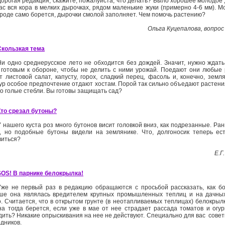
Дорогая редакция, скажите, пожалуйста, что делать? Было хорошее молодое 
ас вся кора в мелких дырочках, рядом маленькие жуки (примерно 4-­6 мм). М
вроде само борется, дырочки смолой заполняет. Чем помочь растению?
Ольга Куцепалова, вопрос
Скользкая тема
Ни одно среднерусское лето не обходится без дождей. Значит, нужно ждат
 готовым к обороне, чтобы не делить с ними урожай. Поедают они любые 
т листовой салат, капусту, горох, сладкий перец, фасоль и, конечно, земля
тур особое предпочтение отдают хостам. Порой так сильно объедают растения
ко голые стебли. Вы готовы защищать сад?
Кто срезал бутоны?
У нашего куста роз много бутонов висит головкой вниз, как подрезанные. Ра
, но подобные бутоны видели на землянике. Что, долгоносик теперь ест
виться?
Е.Г
SOS! В парнике белокрылка!
Уже не первый раз в редакцию обращаются с просьбой рассказать, как бо
ше она являлась вредителем крупных промышленных теплиц и на дачных
о. Считается, что в открытом грунте (в неотапливаемых теплицах) белокрылк
на тогда берется, если уже в мае от нее страдает рассада томатов и огур
дить? Никакие опрыскивания на нее не действуют. Специально для вас ­ сове
дников.