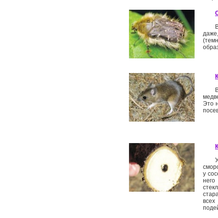
даже
(тем
образ
медве
Это н
посев
смор
у сос
него
стек
стар
всех
поде