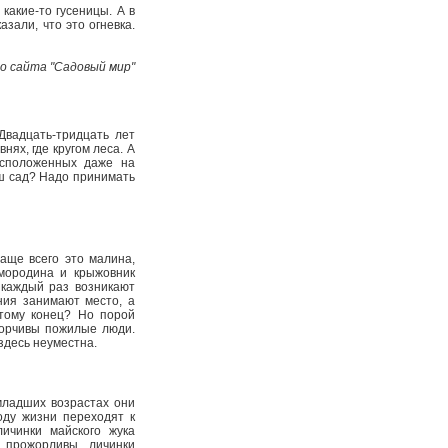
какие-то гусеницы. А в
зали, что это огневка.
о сайта "Садовый мир"
Двадцать-тридцать лет
нях, где кругом леса. А
асположенных даже на
аш сад? Надо принимать
Чаще всего это малина,
смородина и крыжовник
 каждый раз возникают
ния занимают место, а
этому конец? Но порой
ворчивы пожилые люди.
 здесь неуместна.
 младших возрастах они
оду жизни переходят к
ичинки майского жука
 прожорливы личинки