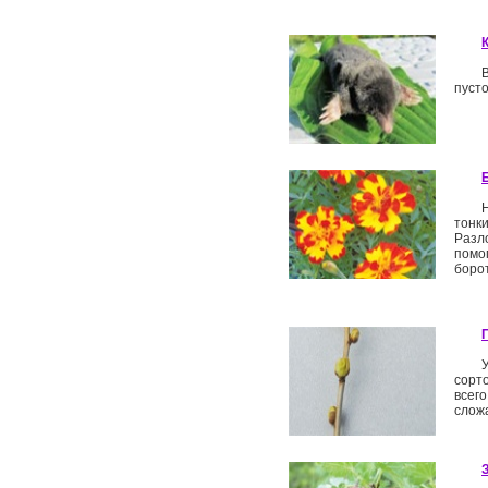
пусто
тонк
Разл
помо
боро
сорт
всего
слож