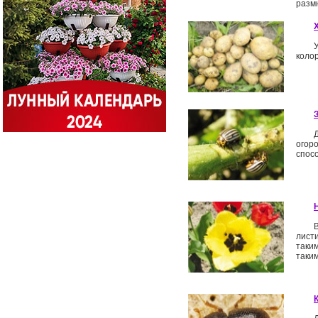
разм
коло
огор
спос
лист
таки
таки­