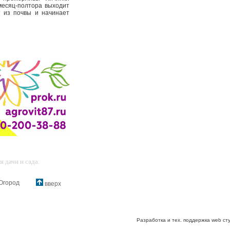
 месяц-полтора выходит
т из почвы и начинает
 дачи и сада.
Огород
вверх
Разработка и тех. поддержка web ст