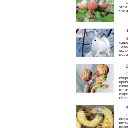
этом
Что 
садов
тепе
окра
меры
смор
прос
сомн
взам
садо
Оправ
имею
пита
подн