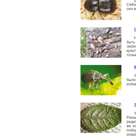
Сейч
оно 
быть
любя
куль
толь
было
изба
Рань
редк
же о
побе
огоро