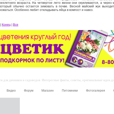
рехлетнего возраста. На четвертое лето жизни они окукливаются, а через
 который обычно остается зимовать в почве. Весной майский жук выходи
ножаться. Особенно любит откладывать яйца в компост и навоз.
|
Конец
|
Все
 для дачников и садоводов. Интересные факты, советы, оригинальные идеи для
Видео
Форум
Магазин
Питомники
Фотогалерея