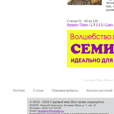
четы
жук,
разм
Статьи 21 - 40 из 125
Начало
|
Пред.
|
1
2
3
4
5
|
След.
Садовый Мир. Новости
YouTube
Статьи
Поможем выбрать
Каталог растений
© 2010 - 2026 Садовый мир (Все права защищены)
603086, Нижний Новгород, Бульвар Мира д. 7, оф. 11
Телефон: (831) 217-00-46
Email:
mir.sadovy@yandex.ru
Копирование материала только с разрешения администратора