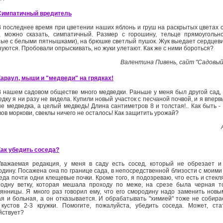
Симпатичный вредитель
В последнее время при цветении наших яблонь и груш на раскрытых цветах 
, можно сказать, симпатичный. Размер с горошину, тельце прямоуголь
ные с белыми пятнышками), на брюшке светлый пушок. Жук выедает сердцевин
уются. Пробовали опрыскивать, но жуки улетают. Как же с ними бороться?
Валентина Пивень, сайт "Садовый 
Караул, мыши и "медведи" на грядках!
В нашем садовом обществе много медведки. Раньше у меня был другой сад, 
дку я ни разу не видела. Купили новый участок с песчаной почвой, и я вперв
е медведка, а целый медведь! Длина сантиметров 8 и толстая!.. Как быть - 
ов моркови, свеклы ничего не осталось! Как защитить урожай?
Как убедить соседа?
Уважаемая редакция, у меня в саду есть сосед, который не обрезает и
одину. Посажена она по границе сада, в непосредственной близости с моими
еда почти одни клещевые почки. Кроме того, я подозреваю, что есть и стекл
 одну ветку, которая мешала проходу по меже, на срезе была черная т
лянницы. Я много раз говорил ему, что его смородину надо заменить новым
ая и больная, а он отказывается. И обрабатывать "химией" тоже не собира
 кустов 2-3 кружки. Помогите, пожалуйста, убедить соседа. Может, ст
йствует?