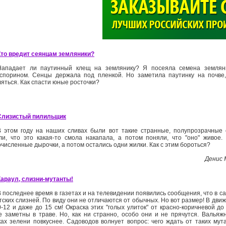
>
Кто вредит сеянцам земляники?
Нападает ли паутинный клещ на землянику? Я посеяла семена земляни
спорином. Сенцы держала под пленкой. Но заметила паутинку на почве
ляться. Как спасти юные росточки?
Слизистый пилильщик
В этом году на наших сливах были вот такие странные, полупрозрачные
ли, что это какая-то смола накапала, а потом поняли, что "оно" живое.
численные дырочки, а потом остались одни жилки. Как с этим бороться?
Денис 
Караул, слизни-­мутанты!
В последнее время в газетах и на телевидении появились сообщения, что в с
тских слизней. По виду они не отличаются от обычных. Но вот размер! В дви
­-12 и даже до 15 см! Окраска этих "голых улиток" от красно­-коричневой до
е заметны в траве. Но, как ни странно, особо они и не прячутся. Вальяж
ках зелени повкуснее. Садоводов волнует вопрос: чего ждать от таких мут