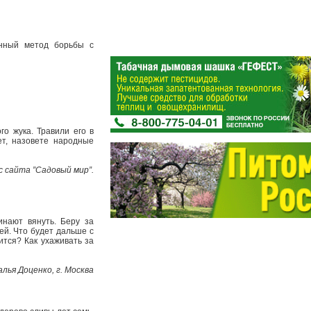
енный метод борьбы с
го жука. Травили его в
ет, назовете народные
с сайта ”Садовый мир”.
инают вянуть. Беру за
ей. Что будет дальше с
ится? Как ухаживать за
лья Доценко, г. Москва