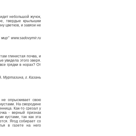
сидит небольшой жучок,
ное, твердые крылышки
у цветков, и завязи не
мир" www.sadovymir.ru
там глинистая почва, и
ые увидела этого зверя.
все грядки в норах? От
А. Муртазина, г. Казань
 не опрыскивает свою
 кустами. На смородине
янница. Как-то срезал у
очка - верный признак
и кустами, так как эта
ется. Ягод собирает со
атья в газете на него