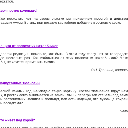
ножатся.
Хвоя против колорадо!
Уже несколько лет на своем участке мы применяем простой и действ
радским жуком. В лунку при посадке картофеля добавляем сосновую хвою.
Защита от полосатых нахлебников
Дорогая редакция, помогите, как быть. В этом году спасу нет от колорадско
оде несколько раз. Как избавиться от этих полосатых нахлебников? Мож
обы, не хочется применять химию.
О.Н. Трошина, вопрос 
Надкусанные тюльпаны
Весной каждый год наблюдаю такую картину. Ростки тюльпанов вдруг нач
ик, и росток легко вынимается из земли ­ мыши перегрызли стебель под земл
ми растениями? Загниют и погибнут, или есть надежда, что луковица сохран
ми посадками?
Ната
Кто живет под корой?