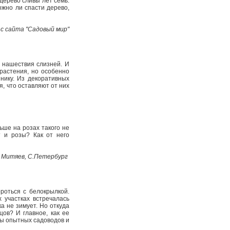
дерево сливы лет семь.
ожно ли спасти дерево,
 с сайта "Садовый мир"
ь нашествия слизней. И
растения, но особенно
нику. Из декора­тивных
, что оставляют от них
ньше на розах такого не
 и розы? Как от не­го
. Митяев, С.­Петербург
роться с белокрылкой.
 участках встречалась
а не зимует. Но откуда
цов? И главное, как ее
ты опытных садоводов и