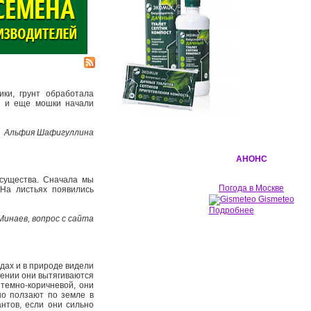
ки, грунт обработала
, и еще мошки начали
Альфия Шафигуллина
АНОНС
 существа. Сначала мы
Погода в Москве
 На листьях появились
Gismeteo
Подробнее
Минаев, вопрос с сайта
адах и в природе видели
жении они вытягиваются
 темно-­коричневой, они
но ползают по земле в
антов, если они сильно