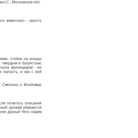
ич С., Московская обл.
ого животного - просто
лкие, стебли на концах
, твердым и бугристым.
снула фунгицидом - не
а напасть, и как с ней
. Смолина, г. Владимир
сли почитать описания
енный урожай убирается
огие друзья! Чего сидим