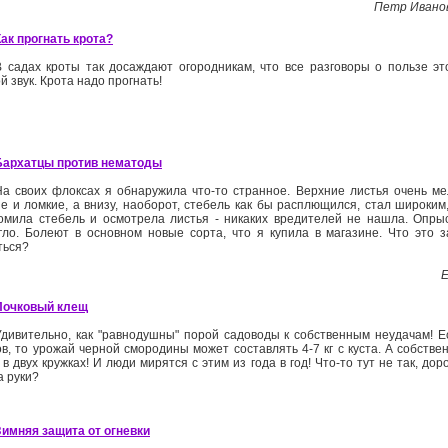
Петр Иванов
Как прогнать крота?
В садах кроты так досаждают огородникам, что все разговоры о пользе эт
й звук. Крота надо прогнать!
Бархатцы против нематоды
На своих флоксах я обнаружила что-то странное. Верхние листья очень ме
ие и ломкие, а внизу, наоборот, стебель как бы расплющился, стал широким
омила стебель и осмотрела листья - никаких вредителей не нашла. Опры
гло. Болеют в основном новые сорта, что я купила в магазине. Что это з
ться?
Е
Почковый клещ
Удивительно, как "равнодушны" порой садоводы к собственным неудачам! Е
ов, то урожай черной смородины может составлять 4-7 кг с куста. А собств
 в двух кружках! И люди мирятся с этим из года в год! Что-то тут не так, дор
а руки?
Зимняя защита от огневки