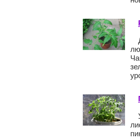
лю
Ча
зе
ур
ли
пи