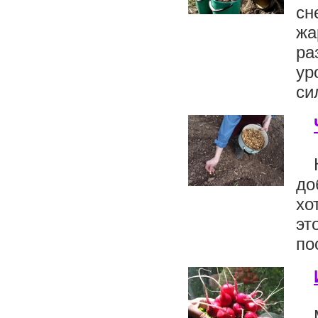
сн
жа
ра
ур
сил
до
хо
эт
по