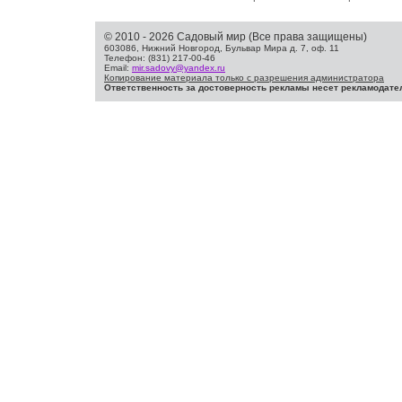
© 2010 - 2026 Садовый мир (Все права защищены)
603086, Нижний Новгород, Бульвар Мира д. 7, оф. 11
Телефон: (831) 217-00-46
Email:
mir.sadovy@yandex.ru
Копирование материала только с разрешения администратора
Ответственность за достоверность рекламы несет рекламодате