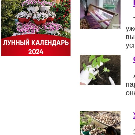
уж
вы
ус
па
он