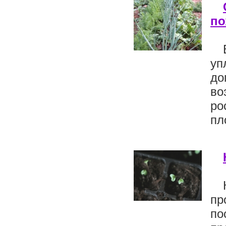
по
у
до
во
ро
пл
пр
по