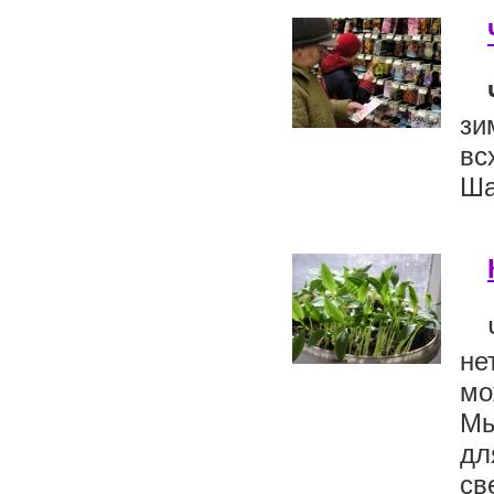
зи
вс
Ша
не
мо
Мы
дл
св