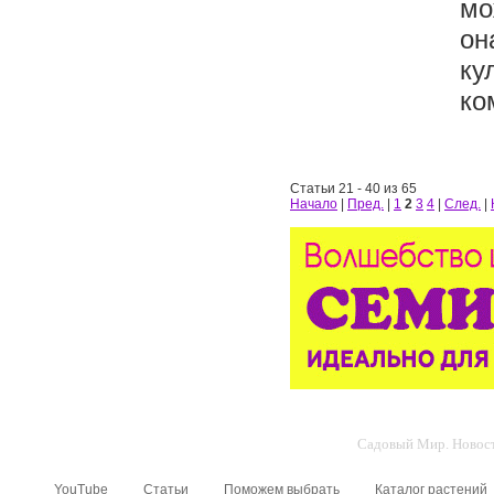
мо
он
ку
ко
Статьи 21 - 40 из 65
Начало
|
Пред.
|
1
2
3
4
|
След.
|
Садовый Мир. Новости
YouTube
Статьи
Поможем выбрать
Каталог растений