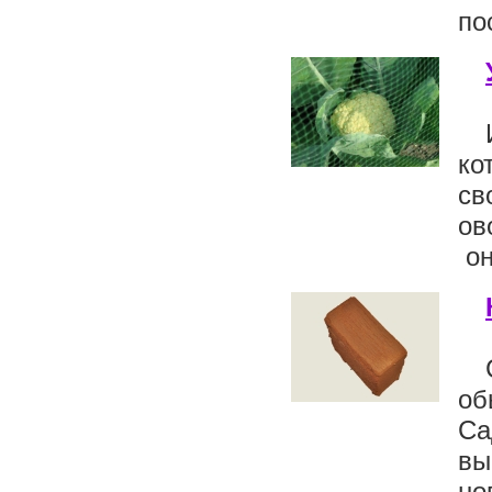
по
ко
св
ов
он
об
Са
вы
но