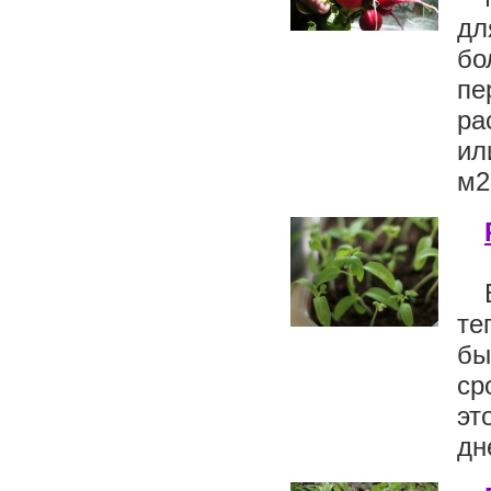
дл
бо
пе
ра
ил
м2.
те
бы
ср
эт
дн