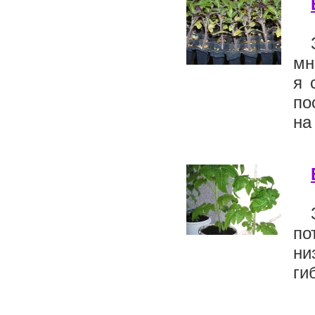
мн
я 
по
на
по
ни
ги