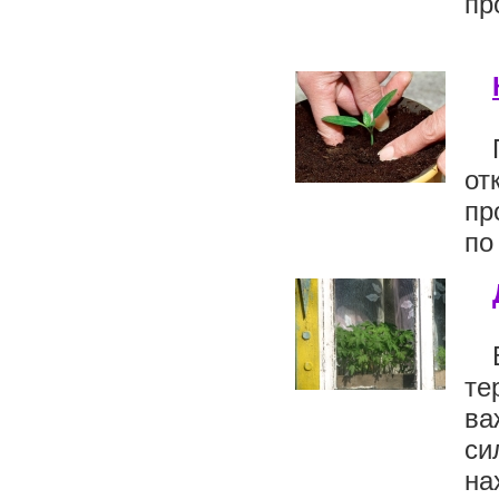
пр
от
пр
по
те
ва
си
на