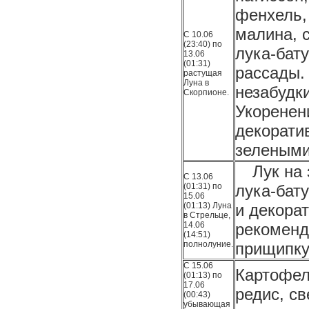
фенхель,
малина, с
С 10.06
(23:40) по
лука-бат
13.06
(01:31)
рассады.
растущая
Луна в
незабудки
Скорпионе.
Укоренен
декорати
зелеными
Лук на 
С 13.06
(01:31) по
лука-бат
15.06
(01:13) Луна
и декора
в Стрельце,
14.06
рекоменд
(14:51)
полнолуние.
прищипку
С 15.06
Картофель
(01:13) по
17.06
редис, с
(00:43)
убывающая