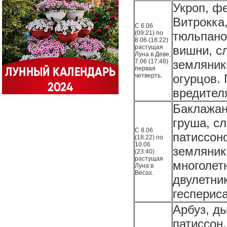
Укроп, ф
Витрокка,
С 6.06
(09:21) по
тюльпано
8.06 (18:22)
растущая
вишни, с
Луна в Деве,
7.06 (17:48)
земляник
первая
четверть.
огурцов.
вредител
Баклажан,
груша, с
С 8.06
патиссон
(18:22) по
10.06
земляник
(23:40)
растущая
многолет
Луна в
Весах.
двулетник
геспериса
Арбуз, д
патиссон,