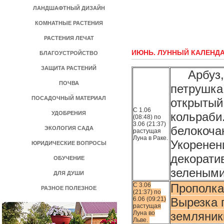
ЛАНДШАФТНЫЙ ДИЗАЙН
КОМНАТНЫЕ РАСТЕНИЯ
РАСТЕНИЯ ЛЕЧАТ
ИЮНЬ. ЛУННЫЙ КАЛЕНДА
БЛАГОУСТРОЙСТВО
ЗАЩИТА РАСТЕНИЙ
Арбуз, д
ПОЧВА
петрушка,
ПОСАДОЧНЫЙ МАТЕРИАЛ
открытый
С 1.06
УДОБРЕНИЯ
кольраби
(08:48) по
3.06 (21:37)
белокочан
ЭКОЛОГИЯ САДА
растущая
Луна в Раке.
Укоренен
ЮРИДИЧЕСКИЕ ВОПРОСЫ
декорати
ОБУЧЕНИЕ
зелеными
ДЛЯ ДУШИ
С 3.06
Прополка
РАЗНОЕ ПОЛЕЗНОЕ
(21:37) по
6.06 (09:21)
Вырезка 
растущая
Луна во
земляник
Льве.