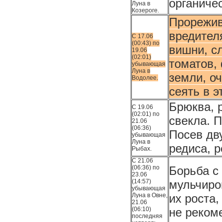
органиче
Луна в
Козероге.
Прорежив
вредител
С 17.06
(00:43) по
вишни, с
19.06
(02:01)
томатов,
убывающая
Луна в
земли, о
Водолее.
сеять в э
Брюква, р
С 19.06
(02:01) по
свекла. 
21.06
(06:36)
Посев дв
убывающая
Луна в
редиса, р
Рыбах.
С 21.06
(06:36) по
Борьба с
23.06
(14:57)
мульчиро
убывающая
Луна в Овне,
их роста,
21.06
(06:10)
не реком
последняя