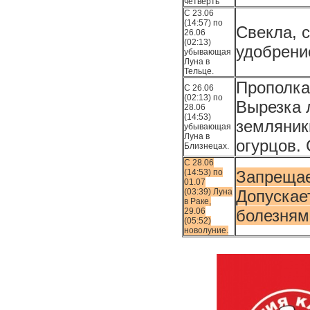
четверть
С 23.06
(14:57) по
Свекла, 
26.06
(02:13)
удобрени
убывающая
Луна в
Тельце.
Прополка
С 26.06
(02:13) по
Вырезка 
28.06
(14:53)
земляник
убывающая
Луна в
огурцов.
Близнецах.
С 28.06
(14:53) по
Запрещае
01.07
(03:39) Луна
Допускае
в Раке,
29.06
болезням
(05:52)
новолуние.