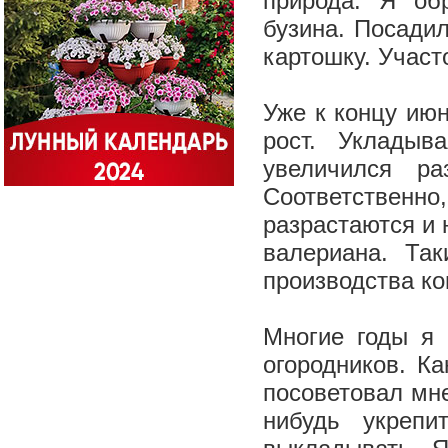
природа. Я об
бузина. Посадил
картошку. Участ
Уже к концу ию
рост. Укладыв
увеличился р
Соответственн
разрастаются и 
валериана. Та
производства к
Многие годы я 
огородников. Ка
посоветовал мне
нибудь укрепи