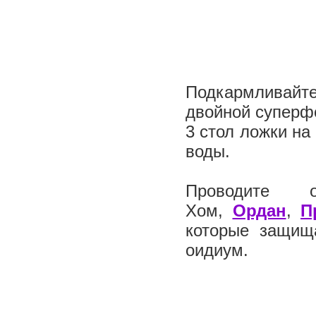
Подкармливайт
двойной суперфо
3 стол ложки на
воды.
Проводите о
Хом,
Ордан
,
П
которые защищ
оидиум.